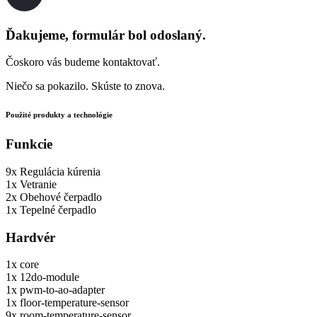
Ďakujeme, formulár bol odoslaný.
Čoskoro vás budeme kontaktovať.
Niečo sa pokazilo. Skúste to znova.
Použité produkty a technológie
Funkcie
9x
Regulácia kúrenia
1x
Vetranie
2x
Obehové čerpadlo
1x
Tepelné čerpadlo
Hardvér
1x
core
1x
12do-module
1x
pwm-to-ao-adapter
1x
floor-temperature-sensor
9x
room-temperature-sensor