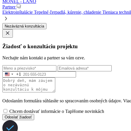
MONEL - LÁNO
Partner
Elektroinštalácie
Tepelné čerpadlá, kúrenie, chladenie
Tieniaca techni
Nezáväzná konzultácia
Žiadosť o konzultáciu projektu
Nechajte nám kontakt a partner sa vám ozve.
+1
Odoslaním formulára súhlasíte so spracovaním osobných údajov. Viac
Chcem dostávať informácie o TapHome novinkách
Odoslať žiadosť