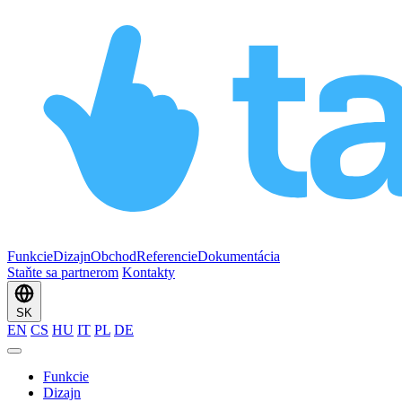
Funkcie
Dizajn
Obchod
Referencie
Dokumentácia
Staňte sa partnerom
Kontakty
SK
EN
CS
HU
IT
PL
DE
Funkcie
Dizajn