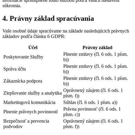
informácie sprístupnené touto službou podľa vašich nastavení
súkromia.
4. Právny základ spracúvania
Vaše osobné údaje spracúvame na základe nasledujúcich právnych
základov podľa článku 6 GDPR:
Účel
Právny základ
Plnenie zmluvy (čl. 6 ods. 1 písm.
Poskytovanie Služby
b))
Plnenie zmluvy (čl. 6 ods. 1 písm.
Správa účtu
b))
Plnenie zmluvy (čl. 6 ods. 1 písm.
Zákaznícka podpora
b))
Oprávnený záujem (čl. 6 ods. 1
Zlepšovanie služby a analytika
písm. f))
Marketingová komunikácia
Súhlas (čl. 6 ods. 1 písm. a))
Právna povinnosť (čl. 6 ods. 1
Plnenie právnych povinností
písm. c))
Bezpečnosť a prevencia
Oprávnený záujem (čl. 6 ods. 1
podvodov
písm. f))