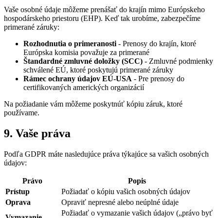
Vaše osobné údaje môžeme prenášať do krajín mimo Európskeho
hospodárskeho priestoru (EHP). Keď tak urobíme, zabezpečíme
primerané záruky:
Rozhodnutia o primeranosti
- Prenosy do krajín, ktoré
Európska komisia považuje za primerané
Štandardné zmluvné doložky (SCC)
- Zmluvné podmienky
schválené EÚ, ktoré poskytujú primerané záruky
Rámec ochrany údajov EÚ-USA
- Pre prenosy do
certifikovaných amerických organizácií
Na požiadanie vám môžeme poskytnúť kópiu záruk, ktoré
používame.
9. Vaše práva
Podľa GDPR máte nasledujúce práva týkajúce sa vašich osobných
údajov:
Právo
Popis
Prístup
Požiadať o kópiu vašich osobných údajov
Oprava
Opraviť nepresné alebo neúplné údaje
Požiadať o vymazanie vašich údajov („právo byť
Vymazanie