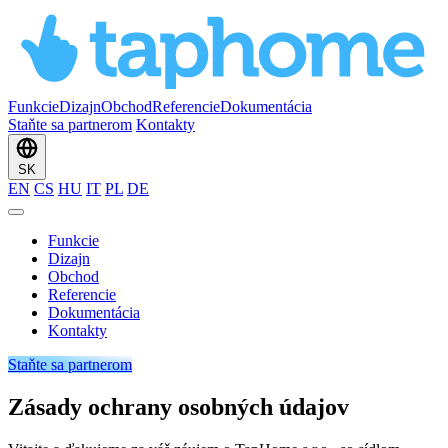
Funkcie
Dizajn
Obchod
Referencie
Dokumentácia
Staňte sa partnerom
Kontakty
SK
EN
CS
HU
IT
PL
DE
Funkcie
Dizajn
Obchod
Referencie
Dokumentácia
Kontakty
Staňte sa partnerom
Zásady ochrany osobných údajov