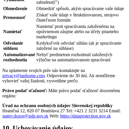
zabudnutý")
Obmedzenie
Obmedziť spôsob, akým spracúvame vaše údaje
Získať vaše údaje v štruktúrovanom, strojovo
Prenosnosť
čitateľnom formáte
Namietať proti spracúvaniu založenému na
Namietať
oprávnenom záujme alebo na účely priameho
marketingu
Odvolanie
Kedykoľvek odvolať súhlas (ak je spracúvanie
súhlasu
založené na súhlase)
Automatizované
Nebyť predmetom rozhodnutí založených
rozhodnutia
výlučne na automatizovanom spracúvaní
Na uplatnenie svojich práv nás kontaktujte na
privacy@taphome.com
. Odpovieme do 30 dní. Ak nemôžeme
vyhovieť vašej žiadosti, vysvetlíme prečo.
Právo podať sťažnosť:
Máte právo podať sťažnosť dozornému
orgánu:
Úrad na ochranu osobných údajov Slovenskej republiky
Hraničná 12, 820 07 Bratislava 27 Tel: +421 2 3231 3214 Email:
statny.dozor@pdp.gov.sk
Web:
https://dataprotection.gov.sk
10. Uchovávanie údajov