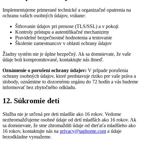
Implementujeme primerané technické a organizačné opatrenia na
ochranu vašich osobných údajov, vrátane:
Šifrovanie údajov pri prenose (TLS/SSL) a v pokoji
Kontroly prístupu a autentifikačné mechanizmy
Pravidelné bezpečnostné hodnotenia a testovanie
Školenie zamestnancov v oblasti ochrany údajov
Žiadny systém nie je úplne bezpečný. Ak sa domnievate, že vaše
údaje boli kompromitované, kontaktujte nás ihneď.
Oznámenie o porušení ochrany údajov:
V prípade porušenia
ochrany osobných údajov, ktoré predstavuje riziko pre vaše práva a
slobody, oznámime to dozornému orgánu do 72 hodín a vás budeme
informovať bez zbytočného odkladu.
12. Súkromie detí
Služba nie je určená pre deti mladšie ako 16 rokov. Vedome
nezhromažďujeme osobné údaje od detí mladších ako 16 rokov. Ak
sa domnievate, že sme zhromaždili údaje od dieťaťa mladšieho ako
16 rokov, kontaktujte nás na
privacy@taphome.com
a údaje
bezodkladne vymažeme.