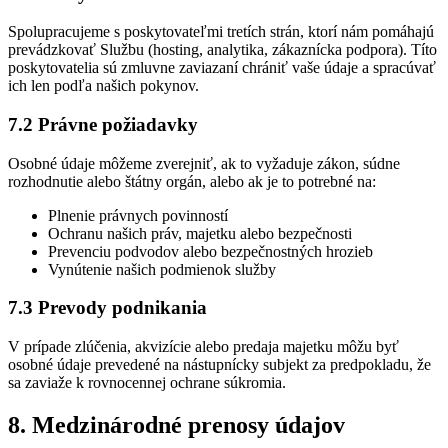
Spolupracujeme s poskytovateľmi tretích strán, ktorí nám pomáhajú
prevádzkovať Službu (hosting, analytika, zákaznícka podpora). Títo
poskytovatelia sú zmluvne zaviazaní chrániť vaše údaje a spracúvať
ich len podľa našich pokynov.
7.2 Právne požiadavky
Osobné údaje môžeme zverejniť, ak to vyžaduje zákon, súdne
rozhodnutie alebo štátny orgán, alebo ak je to potrebné na:
Plnenie právnych povinností
Ochranu našich práv, majetku alebo bezpečnosti
Prevenciu podvodov alebo bezpečnostných hrozieb
Vynútenie našich podmienok služby
7.3 Prevody podnikania
V prípade zlúčenia, akvizície alebo predaja majetku môžu byť
osobné údaje prevedené na nástupnícky subjekt za predpokladu, že
sa zaviaže k rovnocennej ochrane súkromia.
8. Medzinárodné prenosy údajov