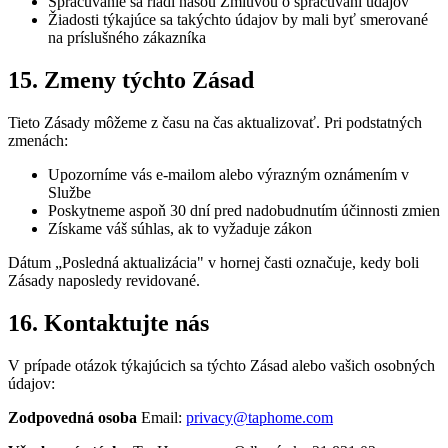
Spracúvanie sa riadi našou Zmluvou o spracúvaní údajov
Žiadosti týkajúce sa takýchto údajov by mali byť smerované
na príslušného zákazníka
15. Zmeny týchto Zásad
Tieto Zásady môžeme z času na čas aktualizovať. Pri podstatných
zmenách:
Upozorníme vás e-mailom alebo výrazným oznámením v
Službe
Poskytneme aspoň 30 dní pred nadobudnutím účinnosti zmien
Získame váš súhlas, ak to vyžaduje zákon
Dátum „Posledná aktualizácia" v hornej časti označuje, kedy boli
Zásady naposledy revidované.
16. Kontaktujte nás
V prípade otázok týkajúcich sa týchto Zásad alebo vašich osobných
údajov:
Zodpovedná osoba
Email:
privacy@taphome.com