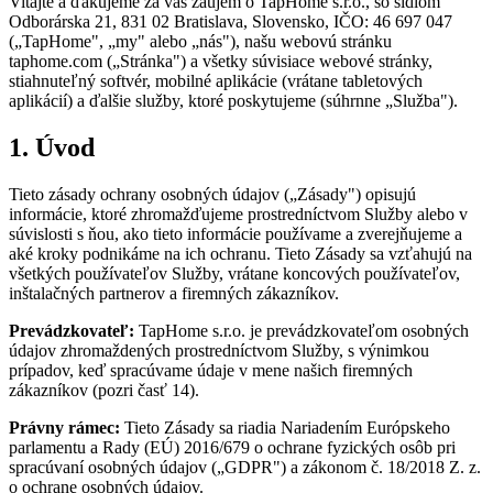
Vitajte a ďakujeme za váš záujem o TapHome s.r.o., so sídlom
Odborárska 21, 831 02 Bratislava, Slovensko, IČO: 46 697 047
(„TapHome", „my" alebo „nás"), našu webovú stránku
taphome.com („Stránka") a všetky súvisiace webové stránky,
stiahnuteľný softvér, mobilné aplikácie (vrátane tabletových
aplikácií) a ďalšie služby, ktoré poskytujeme (súhrnne „Služba").
1. Úvod
Tieto zásady ochrany osobných údajov („Zásady") opisujú
informácie, ktoré zhromažďujeme prostredníctvom Služby alebo v
súvislosti s ňou, ako tieto informácie používame a zverejňujeme a
aké kroky podnikáme na ich ochranu. Tieto Zásady sa vzťahujú na
všetkých používateľov Služby, vrátane koncových používateľov,
inštalačných partnerov a firemných zákazníkov.
Prevádzkovateľ:
TapHome s.r.o. je prevádzkovateľom osobných
údajov zhromaždených prostredníctvom Služby, s výnimkou
prípadov, keď spracúvame údaje v mene našich firemných
zákazníkov (pozri časť 14).
Právny rámec:
Tieto Zásady sa riadia Nariadením Európskeho
parlamentu a Rady (EÚ) 2016/679 o ochrane fyzických osôb pri
spracúvaní osobných údajov („GDPR") a zákonom č. 18/2018 Z. z.
o ochrane osobných údajov.