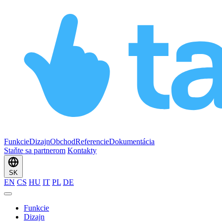
Funkcie
Dizajn
Obchod
Referencie
Dokumentácia
Staňte sa partnerom
Kontakty
SK
EN
CS
HU
IT
PL
DE
Funkcie
Dizajn