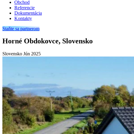
Obchod
Referencie
Dokumentácia
Kontakty
Staňte sa partnerom
Horné Obdokovce, Slovensko
Slovensko
Jún 2025