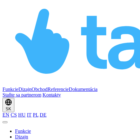
Funkcie
Dizajn
Obchod
Referencie
Dokumentácia
Staňte sa partnerom
Kontakty
SK
EN
CS
HU
IT
PL
DE
Funkcie
Dizajn