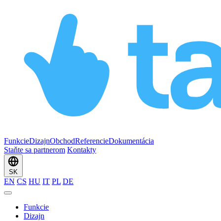
Funkcie
Dizajn
Obchod
Referencie
Dokumentácia
Staňte sa partnerom
Kontakty
SK
EN
CS
HU
IT
PL
DE
Funkcie
Dizajn