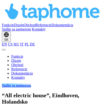
Funkcie
Dizajn
Obchod
Referencie
Dokumentácia
Staňte sa partnerom
Kontakty
SK
EN
CS
HU
IT
PL
DE
Funkcie
Dizajn
Obchod
Referencie
Dokumentácia
Kontakty
Staňte sa partnerom
“All electric house”, Eindhoven,
Holandsko