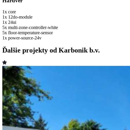
Hardvér
1x
core
1x
12do-module
1x
24ui
5x
multi-zone-controller-white
5x
floor-temperature-sensor
1x
power-source-24v
Ďalšie projekty od Karbonik b.v.