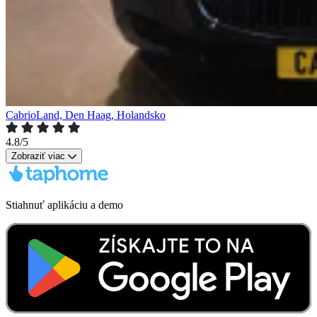
CabrioLand, Den Haag, Holandsko
4.8/5
Zobraziť viac
Stiahnuť aplikáciu a demo