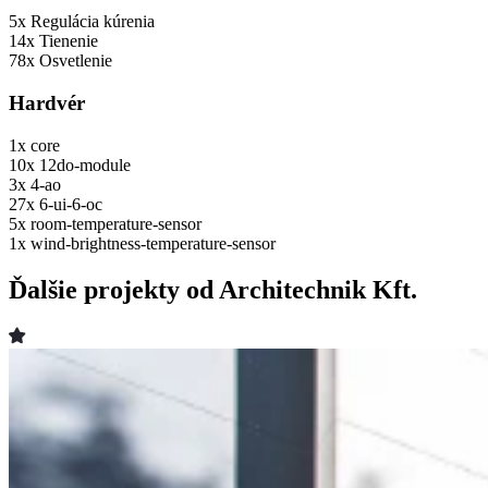
5x
Regulácia kúrenia
14x
Tienenie
78x
Osvetlenie
Hardvér
1x
core
10x
12do-module
3x
4-ao
27x
6-ui-6-oc
5x
room-temperature-sensor
1x
wind-brightness-temperature-sensor
Ďalšie projekty od Architechnik Kft.