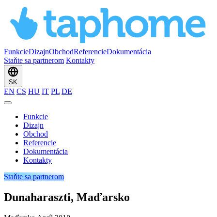
Funkcie
Dizajn
Obchod
Referencie
Dokumentácia
Staňte sa partnerom
Kontakty
SK
EN
CS
HU
IT
PL
DE
Funkcie
Dizajn
Obchod
Referencie
Dokumentácia
Kontakty
Staňte sa partnerom
Dunaharaszti, Maďarsko