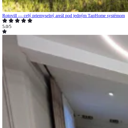
Rotovill — celý priemyselný areál pod jedným TapHome systémom
5.0/5