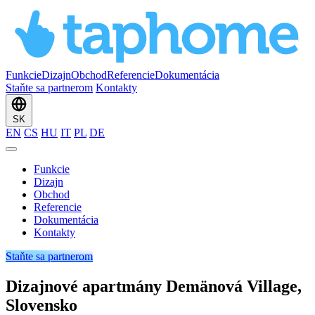
Funkcie
Dizajn
Obchod
Referencie
Dokumentácia
Staňte sa partnerom
Kontakty
SK
EN
CS
HU
IT
PL
DE
Funkcie
Dizajn
Obchod
Referencie
Dokumentácia
Kontakty
Staňte sa partnerom
Dizajnové apartmány Demänová Village,
Slovensko