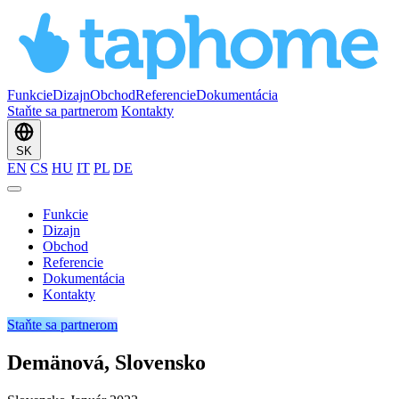
Funkcie
Dizajn
Obchod
Referencie
Dokumentácia
Staňte sa partnerom
Kontakty
SK
EN
CS
HU
IT
PL
DE
Funkcie
Dizajn
Obchod
Referencie
Dokumentácia
Kontakty
Staňte sa partnerom
Demänová, Slovensko