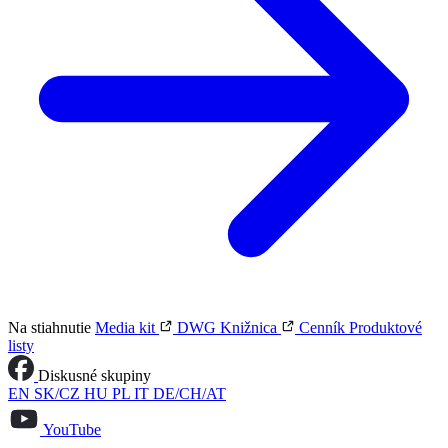
Na stiahnutie
Media kit
DWG Knižnica
Cenník
Produktové
listy
Diskusné skupiny
EN
SK/CZ
HU
PL
IT
DE/CH/AT
YouTube