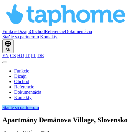
Funkcie
Dizajn
Obchod
Referencie
Dokumentácia
Staňte sa partnerom
Kontakty
SK
EN
CS
HU
IT
PL
DE
Funkcie
Dizajn
Obchod
Referencie
Dokumentácia
Kontakty
Staňte sa partnerom
Apartmány Demänova Village, Slovensko