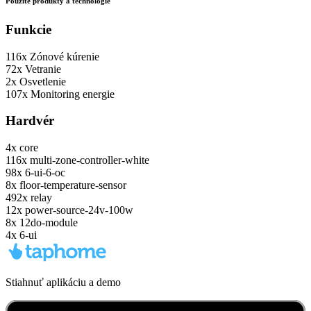
Použité produkty a technológie
Funkcie
116x
Zónové kúrenie
72x
Vetranie
2x
Osvetlenie
107x
Monitoring energie
Hardvér
4x
core
116x
multi-zone-controller-white
98x
6-ui-6-oc
8x
floor-temperature-sensor
492x
relay
12x
power-source-24v-100w
8x
12do-module
4x
6-ui
Stiahnuť aplikáciu a demo