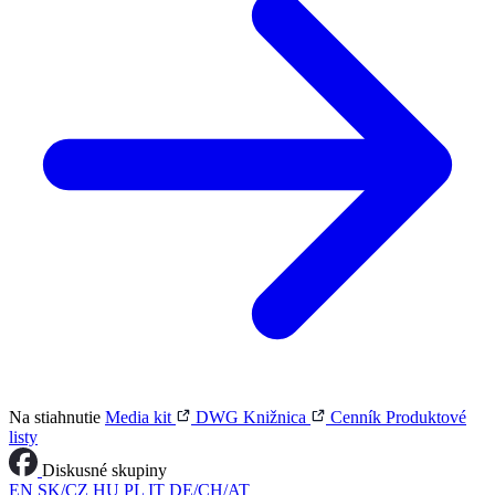
Na stiahnutie
Media kit
DWG Knižnica
Cenník
Produktové
listy
Diskusné skupiny
EN
SK/CZ
HU
PL
IT
DE/CH/AT