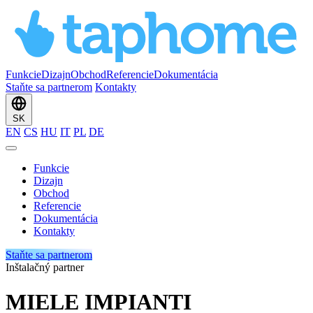
Funkcie
Dizajn
Obchod
Referencie
Dokumentácia
Staňte sa partnerom
Kontakty
SK
EN
CS
HU
IT
PL
DE
Funkcie
Dizajn
Obchod
Referencie
Dokumentácia
Kontakty
Staňte sa partnerom
Inštalačný partner
MIELE IMPIANTI