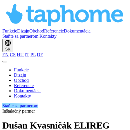
Funkcie
Dizajn
Obchod
Referencie
Dokumentácia
Staňte sa partnerom
Kontakty
SK
EN
CS
HU
IT
PL
DE
Funkcie
Dizajn
Obchod
Referencie
Dokumentácia
Kontakty
Staňte sa partnerom
Inštalačný partner
Dušan Kvasničák ELIREG