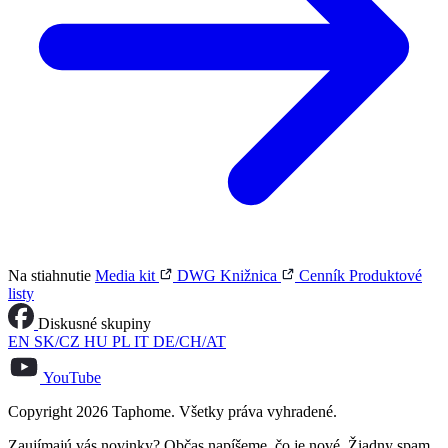
Na stiahnutie
Media kit
DWG Knižnica
Cenník
Produktové
listy
Diskusné skupiny
EN
SK/CZ
HU
PL
IT
DE/CH/AT
YouTube
Copyright 2026 Taphome. Všetky práva vyhradené.
Zaujímajú vás novinky? Občas napíšeme, čo je nové. Žiadny spam.