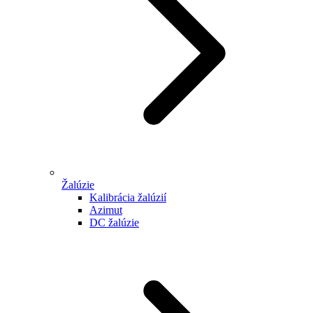
Žalúzie
Kalibrácia žalúzií
Azimut
DC žalúzie