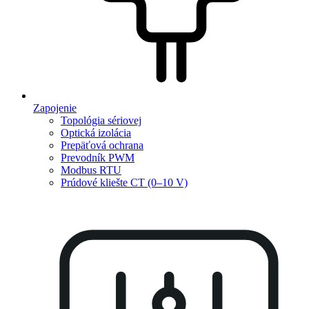
Zapojenie
Topológia sériovej
Optická izolácia
Prepäťová ochrana
Prevodník PWM
Modbus RTU
Prúdové kliešte CT (0–10 V)