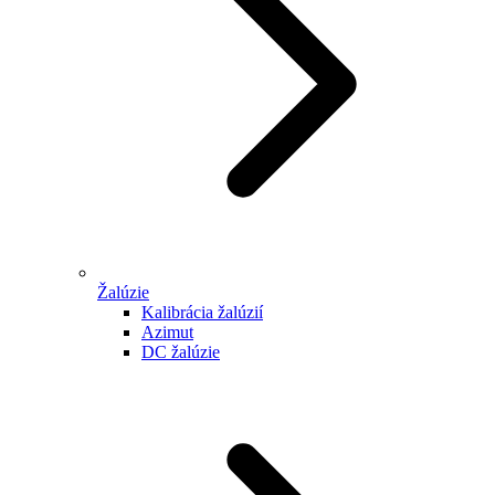
Žalúzie
Kalibrácia žalúzií
Azimut
DC žalúzie