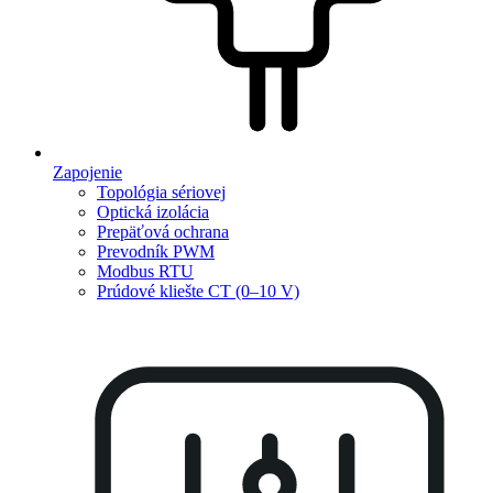
Zapojenie
Topológia sériovej
Optická izolácia
Prepäťová ochrana
Prevodník PWM
Modbus RTU
Prúdové kliešte CT (0–10 V)