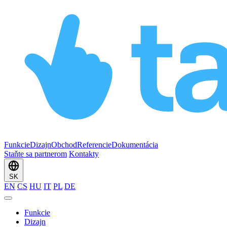
Funkcie
Dizajn
Obchod
Referencie
Dokumentácia
Staňte sa partnerom
Kontakty
SK
EN
CS
HU
IT
PL
DE
Funkcie
Dizajn