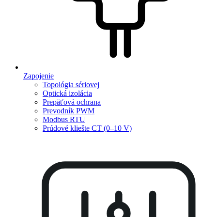
Zapojenie
Topológia sériovej
Optická izolácia
Prepäťová ochrana
Prevodník PWM
Modbus RTU
Prúdové kliešte CT (0–10 V)