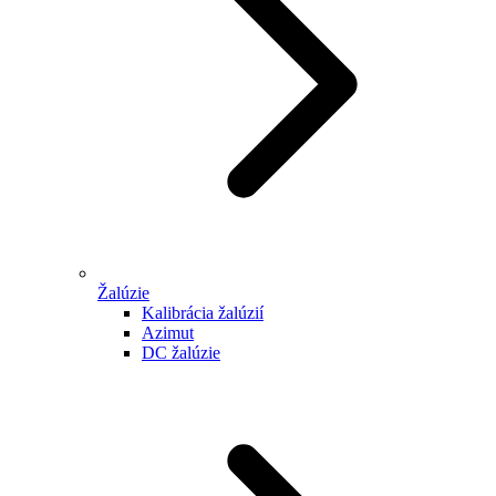
Žalúzie
Kalibrácia žalúzií
Azimut
DC žalúzie