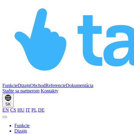
Funkcie
Dizajn
Obchod
Referencie
Dokumentácia
Staňte sa partnerom
Kontakty
SK
EN
CS
HU
IT
PL
DE
Funkcie
Dizajn