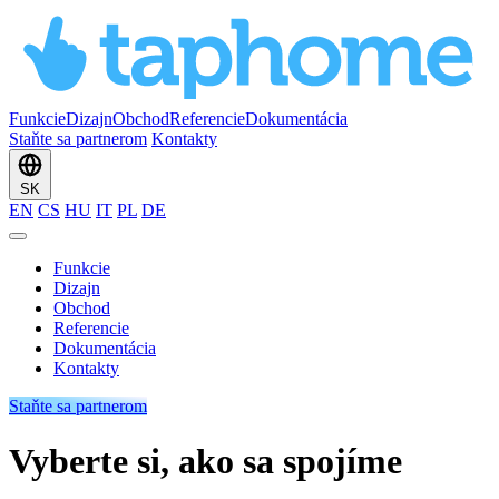
Funkcie
Dizajn
Obchod
Referencie
Dokumentácia
Staňte sa partnerom
Kontakty
SK
EN
CS
HU
IT
PL
DE
Funkcie
Dizajn
Obchod
Referencie
Dokumentácia
Kontakty
Staňte sa partnerom
Vyberte si, ako sa spojíme