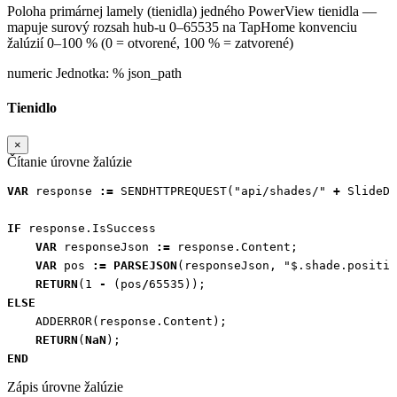
Poloha primárnej lamely (tienidla) jedného PowerView tienidla —
mapuje surový rozsah hub-u 0–65535 na TapHome konvenciu
žalúzií 0–100 % (0 = otvorené, 100 % = zatvorené)
numeric
Jednotka:
%
json_path
Tienidlo
×
Čítanie úrovne žalúzie
VAR
response
:=
SENDHTTPREQUEST
(
"api/shades/"
+
SlideDe
IF
response
.
IsSuccess
VAR
responseJson
:=
response
.
Content
;
VAR
pos
:=
PARSEJSON
(
responseJson
,
"$.shade.positio
RETURN
(
1
-
(
pos
/
65535
));
ELSE
ADDERROR
(
response
.
Content
);
RETURN
(
NaN
);
END
Zápis úrovne žalúzie