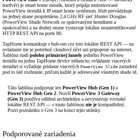
hardvér) je smart home mostík, ktorý pripája motorizované
PowerView tienidlá k IP smart home systémom. Hub prevádzkuje
na jednej strane proprietárnu 2,4 GHz RF sieť Hunter Douglas
(PowerView Shade Network so spárovanými tienidlami a
opakovačmi) a na druhej strane vystavuje lokálne neautentifikované
HTTP REST API na porte 80.
TapHome komunikuje s hub-om cez toto lokálne REST API — na
ovládanie nie je potrebný cloudový účet ani pripojenie na internet.
Šablóna riadi
polohu primárnej lamely
jedného PowerView
tienidla na jednu TapHome device inštanciu; ovládanie viacerých
tienidiel si vyžaduje pridanie viacerých
zariadení
PowerView Slide
pod to isté rozhranie, pričom každé je adresované vlastným shade id.
Táto šablóna podporuje len
PowerView Hub (Gen 1)
a
PowerView Hub Gen 2
. Novší
PowerView 3 Gateway
(Gen 3)
používa odlišnú architektúru a nevystavuje rovnaké
lokálne REST API — s touto šablónou
nie je
kompatibilný.
Pozri poznámku o Gen 3 na konci tejto stránky.
Podporované zariadenia