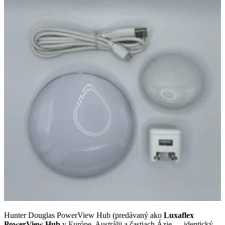
Hunter Douglas PowerView Hub (predávaný ako
Luxaflex
PowerView Hub
v Európe, Austrálii a častiach Ázie — identický