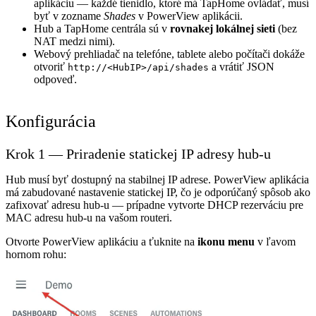
aplikáciu — každé tienidlo, ktoré má TapHome ovládať, musí
byť v zozname
Shades
v PowerView aplikácii.
Hub a TapHome centrála sú v
rovnakej lokálnej sieti
(bez
NAT medzi nimi).
Webový prehliadač na telefóne, tablete alebo počítači dokáže
otvoriť
a vrátiť JSON
http://<HubIP>/api/shades
odpoveď.
Konfigurácia
Krok 1 — Priradenie statickej IP adresy hub-u
Hub musí byť dostupný na stabilnej IP adrese. PowerView aplikácia
má zabudované nastavenie statickej IP, čo je odporúčaný spôsob ako
zafixovať adresu hub-u — prípadne vytvorte DHCP rezerváciu pre
MAC adresu hub-u na vašom routeri.
Otvorte PowerView aplikáciu a ťuknite na
ikonu menu
v ľavom
hornom rohu: