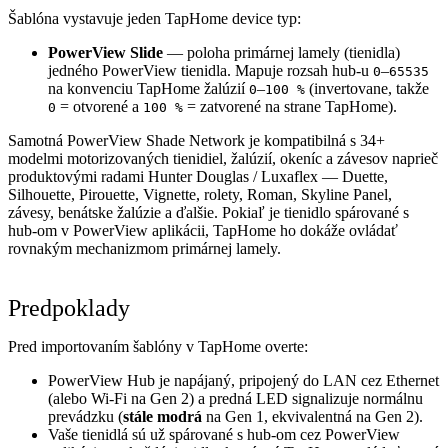
Šablóna vystavuje jeden TapHome device typ:
PowerView Slide
— poloha primárnej lamely (tienidla)
jedného PowerView tienidla. Mapuje rozsah hub-u
–
0
65535
na konvenciu TapHome žalúzií
–
(invertovane, takže
0
100 %
= otvorené a
= zatvorené na strane TapHome).
0
100 %
Samotná PowerView Shade Network je kompatibilná s 34+
modelmi motorizovaných tienidiel, žalúzií, okeníc a závesov naprieč
produktovými radami Hunter Douglas / Luxaflex — Duette,
Silhouette, Pirouette, Vignette, rolety, Roman, Skyline Panel,
závesy, benátske žalúzie a ďalšie. Pokiaľ je tienidlo spárované s
hub-om v PowerView aplikácii, TapHome ho dokáže ovládať
rovnakým mechanizmom primárnej lamely.
Predpoklady
Pred importovaním šablóny v TapHome overte:
PowerView Hub je napájaný, pripojený do LAN cez Ethernet
(alebo Wi-Fi na Gen 2) a predná LED signalizuje normálnu
prevádzku (
stále modrá
na Gen 1, ekvivalentná na Gen 2).
Vaše tienidlá sú už spárované s hub-om cez PowerView