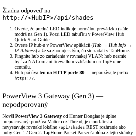
Žiadna odpoveď na
http://<HubIP>/api/shades
Overte, že predná LED indikuje normálnu prevádzku (stále
modrá na Gen 1). Pozri LED tabuľku v PowerView Hub
Quick Start Guide.
Overte IP hub-u v PowerView aplikácii (
Hub → Hub Info →
IP Address
) a že sa zhoduje s tým, čo ste zadali v TapHome.
Pingnite hub zo zariadenia v rovnakej VLAN; hub nesmie
byť za NAT-om ani firewallom vzhľadom na TapHome
centrálu.
Hub počúva
len na HTTP porte 80
— nepoužívajte prefix
.
https://
PowerView 3 Gateway (Gen 3) —
nepodporovaný
Novší
PowerView 3 Gateway
od Hunter Douglas je úplne
prepracovaný: používa Matter cez Thread, je cloud-first a
nevystavuje rovnaké lokálne
REST rozhranie ako
/api/shades
huby Gen 1 / Gen 2. TapHome Packet Parser šablóna z tejto stránky