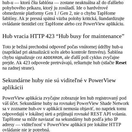
hub-u — ktorú číta šablóna — zostane neaktuálna až do ďalšieho
pohybového príkazu, ktorý ju zosúladí. Ide o hardvérové
obmedzenie platformy Gen 1 / Gen 2, nie o chybu TapHome
šablóny. Ak je presná spätná väzba polohy kritická, štandardizujte
ovládanie tienidiel cez TapHome alebo cez PowerView aplikáciu.
Hub vracia HTTP 423 “Hub busy for maintenance”
Toto je bežná prechodná odpoveď počas vnútornej údržby hub-u
(napríklad pri aktualizácii scén alebo kontrole firmvéru). Šablóna
chybu signalizuje cez
, ale ďalší poll cyklus zvyčajne
ADDERROR
prejde. Ak 423 odpovede pretrvávajú, reštartujte hub (stlačte
Reset
na zadnej strane).
Sekundárne huby nie sú viditeľné v PowerView
aplikácii
PowerView aplikácia zvyčajne zobrazuje len hub registrovaný pod
váš účet. Sekundárne huby na rovnakej PowerView Shade Network
sa v zozname hub-ov v aplikácii nemusia objaviť, no napriek tomu
odpovedajú v lokálnej sieti a prijímajú rovnaké REST API volania.
TapHome sa môže naviazať na sekundárny hub podľa jeho IP
adresy — viditeľnosť v PowerView aplikácii pre lokálne HTTP
ovládanie nie je potrebná.