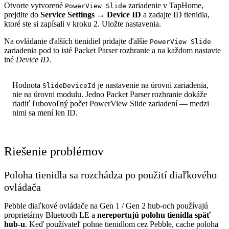
Otvorte vytvorené
zariadenie v TapHome,
PowerView Slide
prejdite do
Service Settings → Device ID
a zadajte ID tienidla,
ktoré ste si zapísali v kroku 2. Uložte nastavenia.
Na ovládanie ďalších tienidiel pridajte ďalšie
PowerView Slide
zariadenia pod to isté Packet Parser rozhranie a na každom nastavte
iné
Device ID
.
Hodnota
je nastavenie na úrovni zariadenia,
SlideDeviceId
nie na úrovni modulu. Jedno Packet Parser rozhranie dokáže
riadiť ľubovoľný počet PowerView Slide zariadení — medzi
nimi sa mení len ID.
Riešenie problémov
Poloha tienidla sa rozchádza po použití diaľkového
ovládača
Pebble diaľkové ovládače na Gen 1 / Gen 2 hub-och používajú
proprietárny Bluetooth LE a
nereportujú polohu tienidla späť
hub-u
. Keď používateľ pohne tienidlom cez Pebble, cache poloha