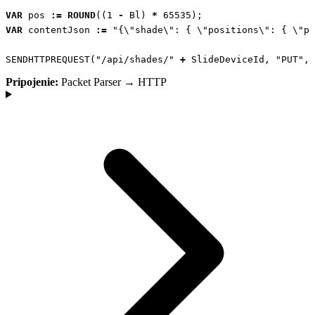
VAR
pos
:=
ROUND
((
1
-
Bl
)
*
65535
);
VAR
contentJson
:=
"{\"shade\": { \"positions\": { \"po
SENDHTTPREQUEST
(
"/api/shades/"
+
SlideDeviceId
,
"PUT"
,
Pripojenie:
Packet Parser → HTTP