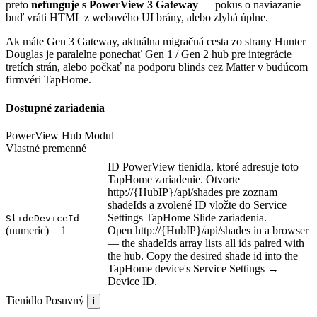
preto
nefunguje s PowerView 3 Gateway
— pokus o naviazanie
buď vráti HTML z webového UI brány, alebo zlyhá úplne.
Ak máte Gen 3 Gateway, aktuálna migračná cesta zo strany Hunter
Douglas je paralelne ponechať Gen 1 / Gen 2 hub pre integrácie
tretích strán, alebo počkať na podporu blinds cez Matter v budúcom
firmvéri TapHome.
Dostupné zariadenia
PowerView Hub
Modul
Vlastné premenné
ID PowerView tienidla, ktoré adresuje toto
TapHome zariadenie. Otvorte
http://{HubIP}/api/shades pre zoznam
shadeIds a zvolené ID vložte do Service
Settings TapHome Slide zariadenia.
SlideDeviceId
(numeric)
= 1
Open http://{HubIP}/api/shades in a browser
— the shadeIds array lists all ids paired with
the hub. Copy the desired shade id into the
TapHome device's Service Settings →
Device ID.
Tienidlo
Posuvný
i