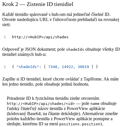
Krok 2 — Zistenie ID tienidiel
Každé tienidlo spárované s hub-om má jedinečné číselné ID.
Otvorte nasledujúcu URL v ľubovoľnom prehliadači na rovnakej
sieti:
Odpoveď je JSON dokument; pole
obsahuje všetky ID
shadeIds
tienidiel známych hub-u:
{
"shadeIds"
:
[
7348
,
14922
,
30019
]
}
Zapíšte si ID tienidiel, ktoré chcete ovládať z TapHome. Ak máte
len jedno tienidlo, pole obsahuje jedinú hodnotu.
Priradenie ID k fyzickému tienidlu zistíte otvorením
— pole
obsahuje
http://<HubIP>/api/shades/<id>
name
ľudsky čitateľný názov tienidla z PowerView aplikácie
(kódovaný Base64; na čítanie dekódujte). Alternatívne zmeňte
polohu každého tienidla z PowerView aplikácie postupne a
sledujte, ktorému ID sa mení
.
positions.position1