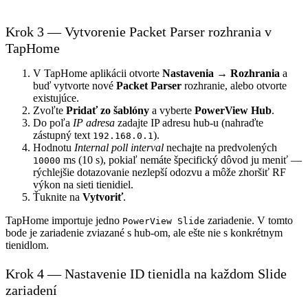
Krok 3 — Vytvorenie Packet Parser rozhrania v
TapHome
V TapHome aplikácii otvorte
Nastavenia → Rozhrania
a
buď vytvorte nové
Packet Parser
rozhranie, alebo otvorte
existujúce.
Zvoľte
Pridať zo šablóny
a vyberte
PowerView Hub
.
Do poľa
IP adresa
zadajte IP adresu hub-u (nahraďte
zástupný text
).
192.168.0.1
Hodnotu
Internal poll interval
nechajte na predvolených
ms (10 s), pokiaľ nemáte špecifický dôvod ju meniť —
10000
rýchlejšie dotazovanie nezlepší odozvu a môže zhoršiť RF
výkon na sieti tienidiel.
Ťuknite na
Vytvoriť
.
TapHome importuje jedno
zariadenie. V tomto
PowerView Slide
bode je zariadenie zviazané s hub-om, ale ešte nie s konkrétnym
tienidlom.
Krok 4 — Nastavenie ID tienidla na každom Slide
zariadení