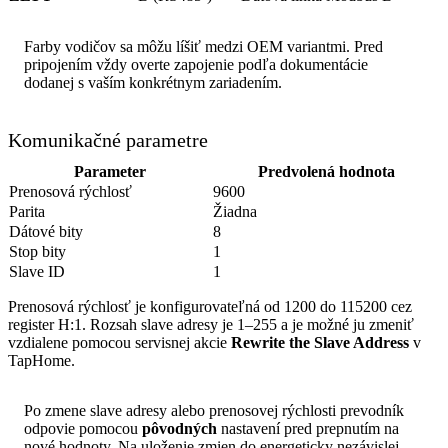
Farby vodičov sa môžu líšiť medzi OEM variantmi. Pred
pripojením vždy overte zapojenie podľa dokumentácie
dodanej s vaším konkrétnym zariadením.
Komunikačné parametre
Parameter
Predvolená hodnota
Prenosová rýchlosť
9600
Parita
Žiadna
Dátové bity
8
Stop bity
1
Slave ID
1
Prenosová rýchlosť je konfigurovateľná od 1200 do 115200 cez
register H:1. Rozsah slave adresy je 1–255 a je možné ju zmeniť
vzdialene pomocou servisnej akcie
Rewrite the Slave Address
v
TapHome.
Po zmene slave adresy alebo prenosovej rýchlosti prevodník
odpovie pomocou
pôvodných
nastavení pred prepnutím na
nové hodnoty. Na uloženie zmien do energeticky nezávislej