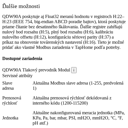
Ďalšie možnosti
QDW90A poskytuje aj Float32 meranú hodnotu v registroch H:22–
H:23 (IEEE 754, big-endian ABCD poradie bajtov), ktorá poskytuje
priame čítanie bez desatinného škálovania. Ďalšie registre zahŕňajú
nulový bod rozsahu (H:5), plný bod rozsahu (H:6), kalibráciu
nulového offsetu (H:12), konfiguráciu sériovej parity (H:37) a
príkaz na obnovenie továrenských nastavení (H:16). Tieto je možné
pridať ako vlastné Modbus zariadenia v TapHome podľa potreby.
Dostupné zariadenia
QDW90A Tlakový prevodník
Modul
i
Servisné atribúty
Slave
Aktuálna Modbus slave adresa (1-255, predvolená
adresa
1)
Prenosová
Aktuálna prenosová rýchlosť dekódovaná z
rýchlosť
interného kódu (1200-115200)
Aktuálne nakonfigurovaná meracia jednotka (MPa,
Jednotka
KPa, Pa, bar, mbar, PSI, mH2O, mmH2O, °C, °F,
pH atď.)