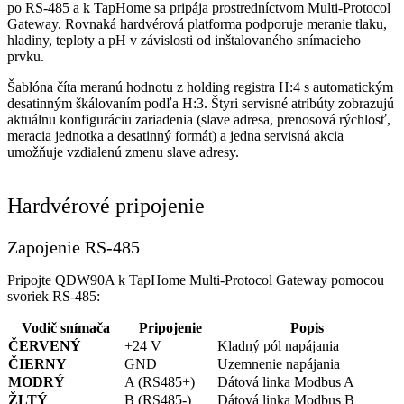
po RS-485 a k TapHome sa pripája prostredníctvom Multi-Protocol
Gateway. Rovnaká hardvérová platforma podporuje meranie tlaku,
hladiny, teploty a pH v závislosti od inštalovaného snímacieho
prvku.
Šablóna číta meranú hodnotu z holding registra H:4 s automatickým
desatinným škálovaním podľa H:3. Štyri servisné atribúty zobrazujú
aktuálnu konfiguráciu zariadenia (slave adresa, prenosová rýchlosť,
meracia jednotka a desatinný formát) a jedna servisná akcia
umožňuje vzdialenú zmenu slave adresy.
Hardvérové pripojenie
Zapojenie RS-485
Pripojte QDW90A k TapHome Multi-Protocol Gateway pomocou
svoriek RS-485:
Vodič snímača
Pripojenie
Popis
ČERVENÝ
+24 V
Kladný pól napájania
ČIERNY
GND
Uzemnenie napájania
MODRÝ
A (RS485+)
Dátová linka Modbus A
ŽLTÝ
B (RS485-)
Dátová linka Modbus B