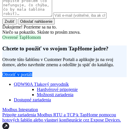
Zrušiť
Odoslať nahlásenie
Ďakujeme! Pozrieme sa na to.
Niečo sa pokazilo. Skúste to prosím znova.
Overené TapHomom
Chcete to použiť vo svojom TapHome jadre?
Otvorte túto šablónu v Customer Portali a aplikujte ju na svoj
domov, alebo navrhnite zmenu a odošlite ju späť do katalógu.
Otvoriť v portáli
QDW90A Tlakový prevodník
Hardvérové pripojenie
Možnosti zariadenia
Dostupné zariadenia
Modbus Integration
Pripojte zariadenia Modbus RTU a TCP k TapHome pomocou
hotových šablón alebo vlastnej konfigurácie cez Expose Devices.