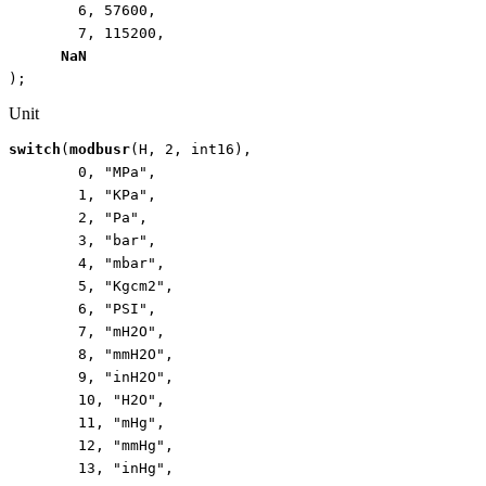
6
,
57600
,
7
,
115200
,
NaN
);
Unit
switch
(
modbusr
(
H
,
2
,
int16
),
0
,
"MPa"
,
1
,
"KPa"
,
2
,
"Pa"
,
3
,
"bar"
,
4
,
"mbar"
,
5
,
"Kgcm2"
,
6
,
"PSI"
,
7
,
"mH2O"
,
8
,
"mmH2O"
,
9
,
"inH2O"
,
10
,
"H2O"
,
11
,
"mHg"
,
12
,
"mmHg"
,
13
,
"inHg"
,