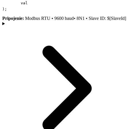
val
);
Pripojenie:
Modbus RTU • 9600 baud• 8N1 • Slave ID: $[SlaveId]