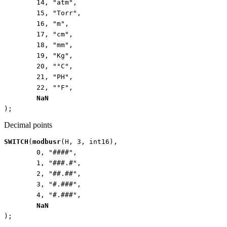
14
,
"atm"
,
15
,
"Torr"
,
16
,
"m"
,
17
,
"cm"
,
18
,
"mm"
,
19
,
"Kg"
,
20
,
"°C"
,
21
,
"PH"
,
22
,
"°F"
,
NaN
);
Decimal points
SWITCH
(
modbusr
(
H
,
3
,
int16
),
0
,
"####"
,
1
,
"###.#"
,
2
,
"##.##"
,
3
,
"#.###"
,
4
,
"#.###"
,
NaN
);