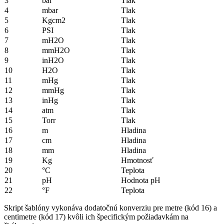
3
bar
Tlak
4
mbar
Tlak
5
Kgcm2
Tlak
6
PSI
Tlak
7
mH2O
Tlak
8
mmH2O
Tlak
9
inH2O
Tlak
10
H2O
Tlak
11
mHg
Tlak
12
mmHg
Tlak
13
inHg
Tlak
14
atm
Tlak
15
Torr
Tlak
16
m
Hladina
17
cm
Hladina
18
mm
Hladina
19
Kg
Hmotnosť
20
°C
Teplota
21
pH
Hodnota pH
22
°F
Teplota
Skript šablóny vykonáva dodatočnú konverziu pre metre (kód 16) a
centimetre (kód 17) kvôli ich špecifickým požiadavkám na