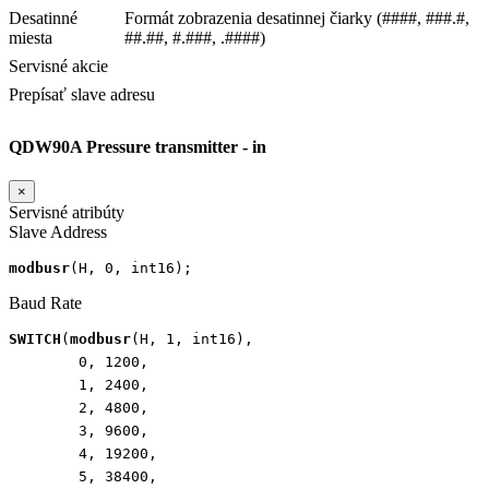
Desatinné
Formát zobrazenia desatinnej čiarky (####, ###.#,
miesta
##.##, #.###, .####)
Servisné akcie
Prepísať slave adresu
QDW90A Pressure transmitter - in
×
Servisné atribúty
Slave Address
modbusr
(
H
,
0
,
int16
);
Baud Rate
SWITCH
(
modbusr
(
H
,
1
,
int16
),
0
,
1200
,
1
,
2400
,
2
,
4800
,
3
,
9600
,
4
,
19200
,
5
,
38400
,