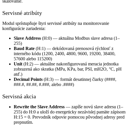
škálovanie.
Servisné atribúty
Modul sprístupňuje štyri servisné atribúty na monitorovanie
konfigurácie zariadenia:
Slave Address
(H:0) — aktuálna Modbus slave adresa (1–
255)
Baud Rate
(H:1) — dekódovaná prenosová rýchlosť z
interného kódu (1200, 2400, 4800, 9600, 19200, 38400,
57600 alebo 115200)
Unit
(H:2) — aktuálne nakonfigurovaná meracia jednotka
zobrazená ako skratka (MPa, KPa, bar, PSI, mH2O, °C, pH
atď.)
Decimal Points
(H:3) — formát desatinnej čiarky (####,
###.#, ##.##, #.###, alebo .####)
Servisná akcia
Rewrite the Slave Address
— zapíše novú slave adresu (1–
255) do H:0 a uloží do energeticky nezávislej pamäte zápisom
H:15 = 0. Prevodník odpovie pomocou pôvodnej adresy pred
prepnutím.