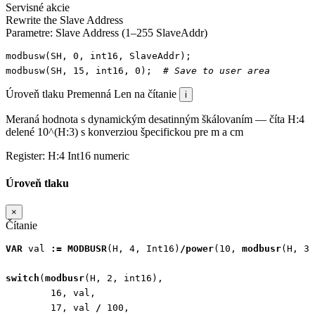
Servisné akcie
Rewrite the Slave Address
Parametre: Slave Address (1–255 SlaveAddr)
modbusw
(
SH
,
0
,
int16
,
SlaveAddr
);
modbusw
(
SH
,
15
,
int16
,
0
);
# Save to user area
Úroveň tlaku
Premenná
Len na čítanie
i
Meraná hodnota s dynamickým desatinným škálovaním — číta H:4
delené 10^(H:3) s konverziou špecifickou pre m a cm
Register:
H:4
Int16
numeric
Úroveň tlaku
×
Čítanie
VAR
val
:=
MODBUSR
(
H
,
4
,
Int16
)
/
power
(
10
,
modbusr
(
H
,
3
,
switch
(
modbusr
(
H
,
2
,
int16
),
16
,
val
,
17
,
val
/
100
,