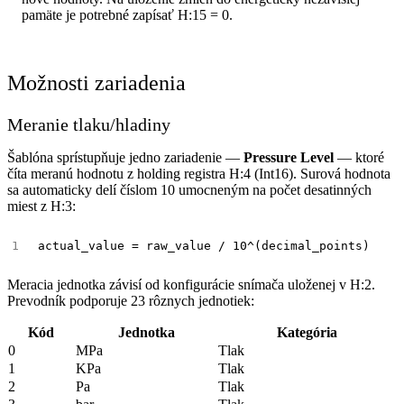
pamäte je potrebné zapísať H:15 = 0.
Možnosti zariadenia
Meranie tlaku/hladiny
Šablóna sprístupňuje jedno zariadenie —
Pressure Level
— ktoré
číta meranú hodnotu z holding registra H:4 (Int16). Surová hodnota
sa automaticky delí číslom 10 umocneným na počet desatinných
miest z H:3:
Meracia jednotka závisí od konfigurácie snímača uloženej v H:2.
Prevodník podporuje 23 rôznych jednotiek:
Kód
Jednotka
Kategória
0
MPa
Tlak
1
KPa
Tlak
2
Pa
Tlak