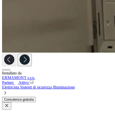
Installato da
ERMAMONT s.r.o.
Partner
Attivo
Elettricista
Sistemi di sicurezza
Illuminazione
Consulenza gratuita