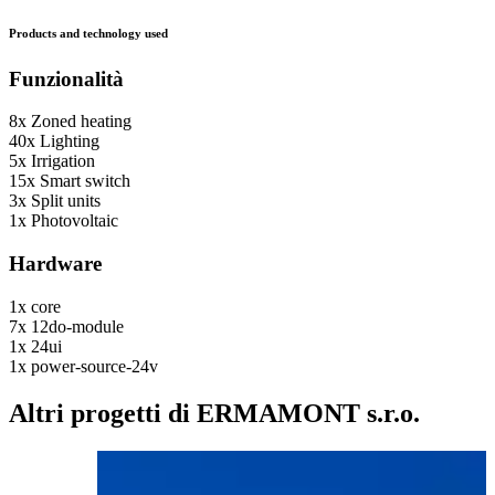
Products and technology used
Funzionalità
8x
Zoned heating
40x
Lighting
5x
Irrigation
15x
Smart switch
3x
Split units
1x
Photovoltaic
Hardware
1x
core
7x
12do-module
1x
24ui
1x
power-source-24v
Altri progetti di ERMAMONT s.r.o.