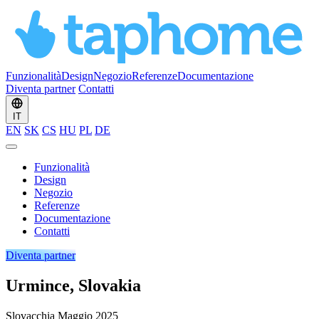
Funzionalità
Design
Negozio
Referenze
Documentazione
Diventa partner
Contatti
IT
EN
SK
CS
HU
PL
DE
Funzionalità
Design
Negozio
Referenze
Documentazione
Contatti
Diventa partner
Urmince, Slovakia
Slovacchia
Maggio 2025