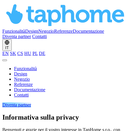
Funzionalità
Design
Negozio
Referenze
Documentazione
Diventa partner
Contatti
IT
EN
SK
CS
HU
PL
DE
Funzionalità
Design
Negozio
Referenze
Documentazione
Contatti
Diventa partner
Informativa sulla privacy
Benvenuti e grazie per il vostro interesse in TapHome s.r.o., con