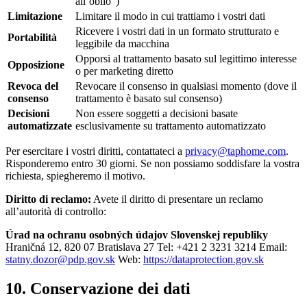
all’oblio”)
Limitazione
Limitare il modo in cui trattiamo i vostri dati
Ricevere i vostri dati in un formato strutturato e
Portabilità
leggibile da macchina
Opporsi al trattamento basato sul legittimo interesse
Opposizione
o per marketing diretto
Revoca del
Revocare il consenso in qualsiasi momento (dove il
consenso
trattamento è basato sul consenso)
Decisioni
Non essere soggetti a decisioni basate
automatizzate
esclusivamente su trattamento automatizzato
Per esercitare i vostri diritti, contattateci a
privacy@taphome.com
.
Risponderemo entro 30 giorni. Se non possiamo soddisfare la vostra
richiesta, spiegheremo il motivo.
Diritto di reclamo:
Avete il diritto di presentare un reclamo
all’autorità di controllo:
Úrad na ochranu osobných údajov Slovenskej republiky
Hraničná 12, 820 07 Bratislava 27 Tel: +421 2 3231 3214 Email:
statny.dozor@pdp.gov.sk
Web:
https://dataprotection.gov.sk
10. Conservazione dei dati