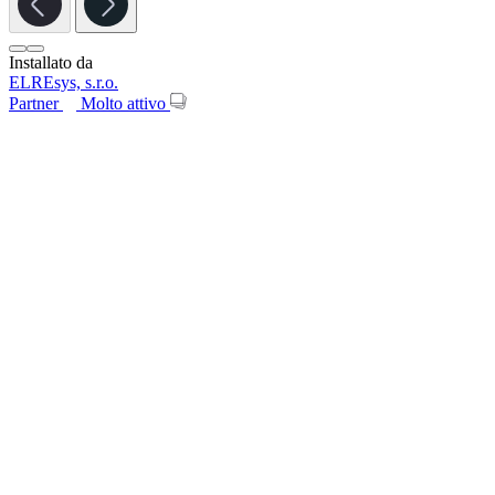
Installato da
ELREsys, s.r.o.
Partner
Molto attivo