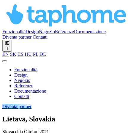
Funzionalità
Design
Negozio
Referenze
Documentazione
Diventa partner
Contatti
IT
EN
SK
CS
HU
PL
DE
Funzionalità
Design
Negozio
Referenze
Documentazione
Contatti
Diventa partner
Lietava, Slovakia
Slovacchia
Ottobre 2021