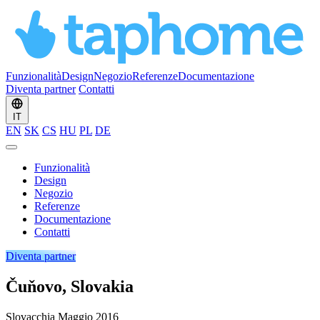
Funzionalità
Design
Negozio
Referenze
Documentazione
Diventa partner
Contatti
IT
EN
SK
CS
HU
PL
DE
Funzionalità
Design
Negozio
Referenze
Documentazione
Contatti
Diventa partner
Čuňovo, Slovakia
Slovacchia
Maggio 2016