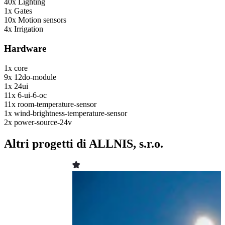
40x
Lighting
1x
Gates
10x
Motion sensors
4x
Irrigation
Hardware
1x
core
9x
12do-module
1x
24ui
11x
6-ui-6-oc
11x
room-temperature-sensor
1x
wind-brightness-temperature-sensor
2x
power-source-24v
Altri progetti di ALLNIS, s.r.o.