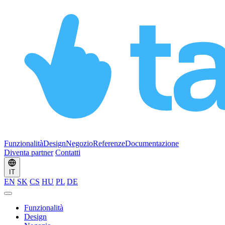
Funzionalità
Design
Negozio
Referenze
Documentazione
Diventa partner
Contatti
IT
EN
SK
CS
HU
PL
DE
Funzionalità
Design