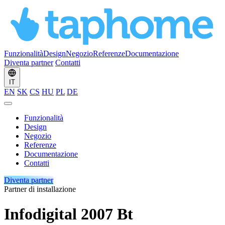
Funzionalità
Design
Negozio
Referenze
Documentazione
Diventa partner
Contatti
IT
EN
SK
CS
HU
PL
DE
Funzionalità
Design
Negozio
Referenze
Documentazione
Contatti
Diventa partner
Partner di installazione
Infodigital 2007 Bt