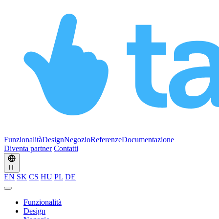
Funzionalità
Design
Negozio
Referenze
Documentazione
Diventa partner
Contatti
IT
EN
SK
CS
HU
PL
DE
Funzionalità
Design