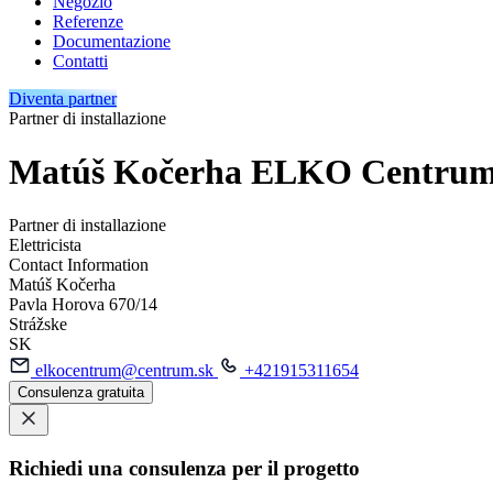
Negozio
Referenze
Documentazione
Contatti
Diventa partner
Partner di installazione
Matúš Kočerha ELKO Centru
Partner di installazione
Elettricista
Contact Information
Matúš Kočerha
Pavla Horova 670/14
Strážske
SK
elkocentrum@centrum.sk
+421915311654
Consulenza gratuita
Richiedi una consulenza per il progetto