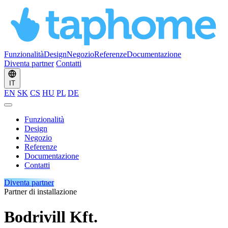
Funzionalità
Design
Negozio
Referenze
Documentazione
Diventa partner
Contatti
IT
EN
SK
CS
HU
PL
DE
Funzionalità
Design
Negozio
Referenze
Documentazione
Contatti
Diventa partner
Partner di installazione
Bodrivill Kft.