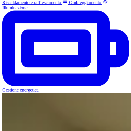
Riscaldamento e raffrescamento
Ombreggiamento
Illuminazione
Gestione energetica