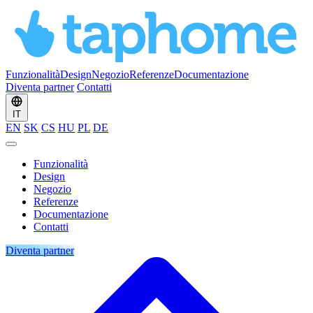
Funzionalità
Design
Negozio
Referenze
Documentazione
Diventa partner
Contatti
IT
EN
SK
CS
HU
PL
DE
Funzionalità
Design
Negozio
Referenze
Documentazione
Contatti
Diventa partner