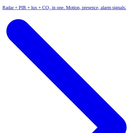
Radar + PIR + lux + CO₂ in one. Motion, presence, alarm signals.