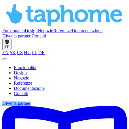
Funzionalità
Design
Negozio
Referenze
Documentazione
Diventa partner
Contatti
IT
EN
SK
CS
HU
PL
DE
Funzionalità
Design
Negozio
Referenze
Documentazione
Contatti
Diventa partner