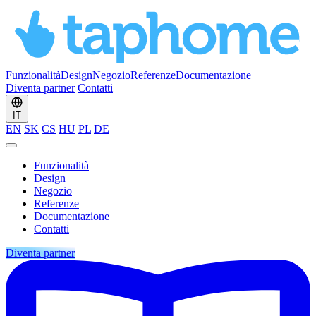
Funzionalità
Design
Negozio
Referenze
Documentazione
Diventa partner
Contatti
IT
EN
SK
CS
HU
PL
DE
Funzionalità
Design
Negozio
Referenze
Documentazione
Contatti
Diventa partner