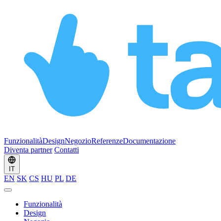
Funzionalità
Design
Negozio
Referenze
Documentazione
Diventa partner
Contatti
IT
EN
SK
CS
HU
PL
DE
Funzionalità
Design