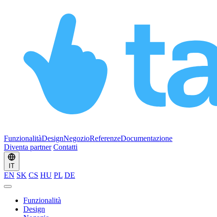
Funzionalità
Design
Negozio
Referenze
Documentazione
Diventa partner
Contatti
IT
EN
SK
CS
HU
PL
DE
Funzionalità
Design