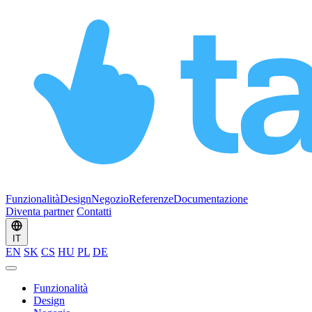
Funzionalità
Design
Negozio
Referenze
Documentazione
Diventa partner
Contatti
IT
EN
SK
CS
HU
PL
DE
Funzionalità
Design