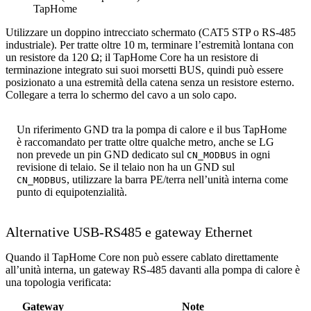
TapHome
Utilizzare un doppino intrecciato schermato (CAT5 STP o RS-485
industriale). Per tratte oltre 10 m, terminare l’estremità lontana con
un resistore da 120 Ω; il TapHome Core ha un resistore di
terminazione integrato sui suoi morsetti BUS, quindi può essere
posizionato a una estremità della catena senza un resistore esterno.
Collegare a terra lo schermo del cavo a un solo capo.
Un riferimento GND tra la pompa di calore e il bus TapHome
è raccomandato per tratte oltre qualche metro, anche se LG
non prevede un pin GND dedicato sul
in ogni
CN_MODBUS
revisione di telaio. Se il telaio non ha un GND sul
, utilizzare la barra PE/terra nell’unità interna come
CN_MODBUS
punto di equipotenzialità.
Alternative USB-RS485 e gateway Ethernet
Quando il TapHome Core non può essere cablato direttamente
all’unità interna, un gateway RS-485 davanti alla pompa di calore è
una topologia verificata:
Gateway
Note