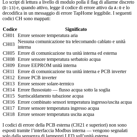
Lo script di lettura a livello di modulo polla il flag di allarme discreto
(
) e, quando attivo, legge il codice di errore attivo da
e lo
D:13
A:0
decodifica in un messaggio di errore TapHome leggibile. I seguenti
codici CH sono mappati:
Codice
Significato
CH01
Errore sensore temperatura aria
Nessuna comunicazione tra telecomando cablato e unità
CH03
interna
CH05
Errore di comunicazione tra unità interna ed esterna
CH08
Errore sensore temperatura serbatoio acqua
CH09
Errore EEPROM unità interna
CH11
Errore di comunicazione tra unità interna e PCB inverter
CH12
Errore PCB inverter
CH13
Errore sensore solare-termico
CH14
Errore flussostato — flusso acqua sotto la soglia
CH15
Surriscaldamento tubazione acqua
CH16
Errore combinato sensori temperatura ingresso/uscita acqua
CH17
Errore sensore temperatura ingresso acqua
CH18
Errore sensore temperatura uscita acqua
I codici di errore della PCB esterna (CH21 e superiori) non sono
esposti tramite l’interfaccia Modbus interna — vengono segnalati
solo dalla sequenza di lampeggi LED sull’unità esterna.