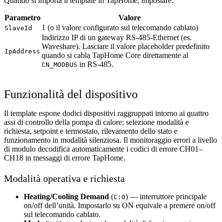
Quando si importa il template in TapHome, impostare:
Parametro
Valore
1 (o il valore configurato sul telecomando cablato)
SlaveId
Indirizzo IP di un gateway RS-485-Ethernet (es.
Waveshare). Lasciare il valore placeholder predefinito
IpAddress
quando si cabla TapHome Core direttamente al
in RS-485.
CN_MODBUS
Funzionalità del dispositivo
Il template espone dodici dispositivi raggruppati intorno ai quattro
assi di controllo della pompa di calore: selezione modalità e
richiesta, setpoint e termostato, rilevamento dello stato e
funzionamento in modalità silenziosa. Il monitoraggio errori a livello
di modulo decodifica automaticamente i codici di errore CH01–
CH18 in messaggi di errore TapHome.
Modalità operativa e richiesta
Heating/Cooling Demand
(
) — interruttore principale
C:0
on/off dell’unità. Impostarlo su ON equivale a premere on/off
sul telecomando cablato.