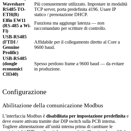
Waveshare
Più comunemente utilizzato. Impostare in modalità
RS485-TO-
TCP server, porta predefinita 4196. Usare IP
ETH(B)
statico / prenotazione DHCP.
Elfin EW11
Funziona ma aggiunge latenza — non
(RS-485 a Wi-
raccomandato per scritture di controllo.
Fi)
USB-RS485
(FTDI /
Affidabile per il collegamento diretto al Core a
Genuine
9600 baud.
Prolific)
USB-RS485
(dongle
Spesso perdono frame a 9600 baud — da evitare
economici
in produzione.
CH340)
Configurazione
Abilitazione della comunicazione Modbus
L’interfaccia Modbus è
disabilitata per impostazione predefinita
e
deve essere attivata tramite due DIP switch sulla PCB interna.
Togliere alimentazione all’unità interna prima di cambiare le