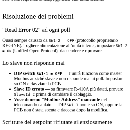
Risoluzione dei problemi
“Read Error 02” ad ogni poll
Quasi sempre causato da
(protocollo proprietario
SW1-2 = OFF
REGINE). Togliere alimentazione all’unità interna, impostare
SW1-2
(Unified Open Protocol), riaccendere e riprovare.
= ON
Lo slave non risponde mai
DIP switch
— l’unità funziona come master
SW1-1 = OFF
Modbus anziché slave e non risponde mai ai poll. Impostare
su ON e riavviare la PCB.
Slave ID errato
— su firmware R-410A più datati, provare
prima di cambiare il cablaggio.
SlaveId=2
Voce di menu “Modbus Address” mancante
nel
telecomando cablato — DIP
non è su ON, oppure la
SW1-1
PCB non è stata spenta e riaccesa dopo la modifica.
Scritture del setpoint rifiutate silenziosamente