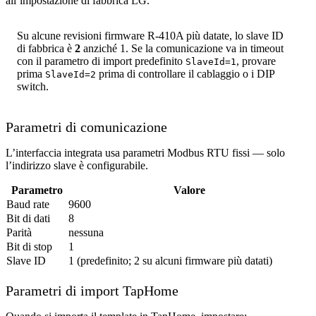
all’impostazione di fabbrica LG.
Su alcune revisioni firmware R-410A più datate, lo slave ID
di fabbrica è
2
anziché 1. Se la comunicazione va in timeout
con il parametro di import predefinito
, provare
SlaveId=1
prima
prima di controllare il cablaggio o i DIP
SlaveId=2
switch.
Parametri di comunicazione
L’interfaccia integrata usa parametri Modbus RTU fissi — solo
l’indirizzo slave è configurabile.
Parametro
Valore
Baud rate
9600
Bit di dati
8
Parità
nessuna
Bit di stop
1
Slave ID
1 (predefinito; 2 su alcuni firmware più datati)
Parametri di import TapHome