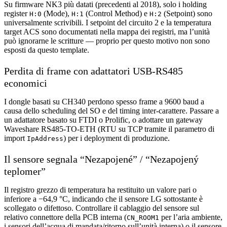
Su firmware NK3 più datati (precedenti al 2018), solo i holding
register
(Mode),
(Control Method) e
(Setpoint) sono
H:0
H:1
H:2
universalmente scrivibili. I setpoint del circuito 2 e la temperatura
target ACS sono documentati nella mappa dei registri, ma l’unità
può ignorarne le scritture — proprio per questo motivo non sono
esposti da questo template.
Perdita di frame con adattatori USB-RS485
economici
I dongle basati su CH340 perdono spesso frame a 9600 baud a
causa dello scheduling del SO e del timing inter-carattere. Passare a
un adattatore basato su FTDI o Prolific, o adottare un gateway
Waveshare RS485-TO-ETH (RTU su TCP tramite il parametro di
import
) per i deployment di produzione.
IpAddress
Il sensore segnala “Nezapojené” / “Nezapojený
teplomer”
Il registro grezzo di temperatura ha restituito un valore pari o
inferiore a −64,9 °C, indicando che il sensore LG sottostante è
scollegato o difettoso. Controllare il cablaggio del sensore sul
relativo connettore della PCB interna (
per l’aria ambiente,
CN_ROOM1
i sensori dell’acqua di mandata/ritorno sull’unità interna) o il sensore