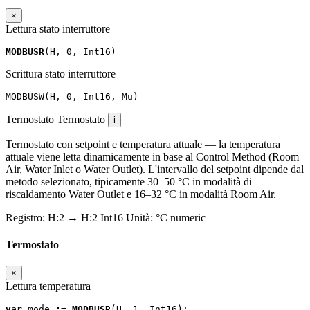
×
Lettura stato interruttore
MODBUSR
(
H
,
0
,
Int16
)
Scrittura stato interruttore
MODBUSW
(
H
,
0
,
Int16
,
Mu
)
Termostato
Termostato
i
Termostato con setpoint e temperatura attuale — la temperatura
attuale viene letta dinamicamente in base al Control Method (Room
Air, Water Inlet o Water Outlet). L'intervallo del setpoint dipende dal
metodo selezionato, tipicamente 30–50 °C in modalità di
riscaldamento Water Outlet e 16–32 °C in modalità Room Air.
Registro:
H:2
→
H:2
Int16
Unità:
°C
numeric
Termostato
×
Lettura temperatura
var
mode
:=
MODBUSR
(
H
,
1
,
Int16
);