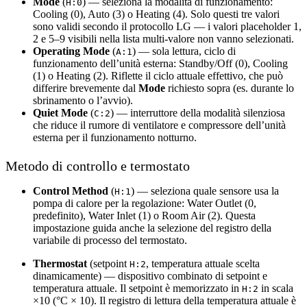
Mode
(
) — seleziona la modalità di funzionamento:
H:0
Cooling (0), Auto (3) o Heating (4). Solo questi tre valori
sono validi secondo il protocollo LG — i valori placeholder 1,
2 e 5–9 visibili nella lista multi-valore non vanno selezionati.
Operating Mode
(
) — sola lettura, ciclo di
A:1
funzionamento dell’unità esterna: Standby/Off (0), Cooling
(1) o Heating (2). Riflette il ciclo attuale effettivo, che può
differire brevemente dal
Mode
richiesto sopra (es. durante lo
sbrinamento o l’avvio).
Quiet Mode
(
) — interruttore della modalità silenziosa
C:2
che riduce il rumore di ventilatore e compressore dell’unità
esterna per il funzionamento notturno.
Metodo di controllo e termostato
Control Method
(
) — seleziona quale sensore usa la
H:1
pompa di calore per la regolazione: Water Outlet (0,
predefinito), Water Inlet (1) o Room Air (2). Questa
impostazione guida anche la selezione del registro della
variabile di processo del termostato.
Thermostat
(setpoint
, temperatura attuale scelta
H:2
dinamicamente) — dispositivo combinato di setpoint e
temperatura attuale. Il setpoint è memorizzato in
in scala
H:2
×10 (°C × 10). Il registro di lettura della temperatura attuale è