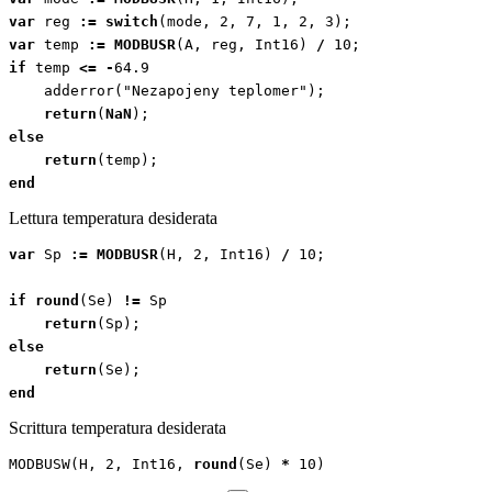
var
reg
:=
switch
(
mode
,
2
,
7
,
1
,
2
,
3
);
var
temp
:=
MODBUSR
(
A
,
reg
,
Int16
)
/
10
;
if
temp
<=
-
64.9
adderror
(
"Nezapojeny teplomer"
);
return
(
NaN
);
else
return
(
temp
);
end
Lettura temperatura desiderata
var
Sp
:=
MODBUSR
(
H
,
2
,
Int16
)
/
10
;
if
round
(
Se
)
!=
Sp
return
(
Sp
);
else
return
(
Se
);
end
Scrittura temperatura desiderata
MODBUSW
(
H
,
2
,
Int16
,
round
(
Se
)
*
10
)