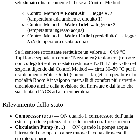
selezionato dinamicamente in base al Control Method:
Control Method =
Room Air
→ legge
A:7
(temperatura aria ambiente, circuito 1)
Control Method =
Water Inlet
→ legge
A:2
(temperatura ingresso acqua)
Control Method =
Water Outlet
(predefinito) → legge
(temperatura uscita acqua)
A:3
Se il sensore sottostante restituisce un valore ≤ −64,9 °C,
TapHome segnala un errore “Nezapojený teplomer” (sensore
non collegato) e il termostato restituisce NaN. L’intervallo del
setpoint dipende dal Control Method — circa 30–50 °C per il
riscaldamento Water Outlet (Circuit 1 Target Temperature). In
modalità Room Air valgono intervalli di comfort più ristretti e
dipendono anche dalla revisione del firmware e dal fatto che
sia abilitata l’ACS ad alta temperatura.
Rilevamento dello stato
Compressor
(
) — ON quando il compressore dell’unità
D:3
esterna produce potenza di riscaldamento o raffrescamento.
Circulation Pump
(
) — ON quando la pompa acqua
D:1
interna della pompa di calore muove l’acqua attraverso il
circuito primario.