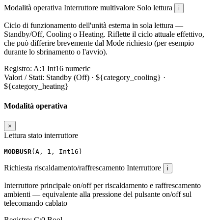
Modalità operativa
Interruttore multivalore
Solo lettura
i
Ciclo di funzionamento dell'unità esterna in sola lettura —
Standby/Off, Cooling o Heating. Riflette il ciclo attuale effettivo,
che può differire brevemente dal Mode richiesto (per esempio
durante lo sbrinamento o l'avvio).
Registro:
A:1
Int16
numeric
Valori / Stati:
Standby (Off) · ${category_cooling} ·
${category_heating}
Modalità operativa
×
Lettura stato interruttore
MODBUSR
(
A
,
1
,
Int16
)
Richiesta riscaldamento/raffrescamento
Interruttore
i
Interruttore principale on/off per riscaldamento e raffrescamento
ambienti — equivalente alla pressione del pulsante on/off sul
telecomando cablato
Registro:
C:0
Bool