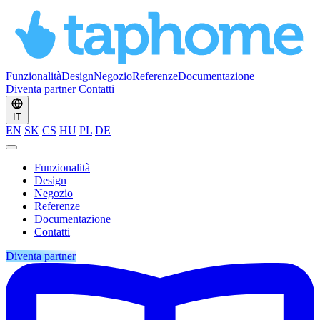
Funzionalità
Design
Negozio
Referenze
Documentazione
Diventa partner
Contatti
IT
EN
SK
CS
HU
PL
DE
Funzionalità
Design
Negozio
Referenze
Documentazione
Contatti
Diventa partner