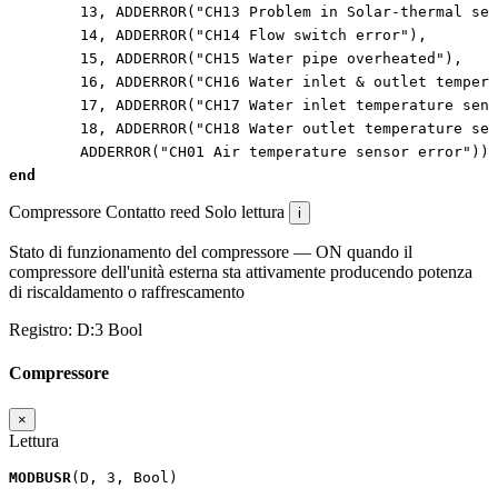
13
,
ADDERROR
(
"CH13 Problem in Solar-thermal sen
14
,
ADDERROR
(
"CH14 Flow switch error"
),
15
,
ADDERROR
(
"CH15 Water pipe overheated"
),
16
,
ADDERROR
(
"CH16 Water inlet & outlet tempera
17
,
ADDERROR
(
"CH17 Water inlet temperature sens
18
,
ADDERROR
(
"CH18 Water outlet temperature sen
ADDERROR
(
"CH01 Air temperature sensor error"
));
end
Compressore
Contatto reed
Solo lettura
i
Stato di funzionamento del compressore — ON quando il
compressore dell'unità esterna sta attivamente producendo potenza
di riscaldamento o raffrescamento
Registro:
D:3
Bool
Compressore
×
Lettura
MODBUSR
(
D
,
3
,
Bool
)