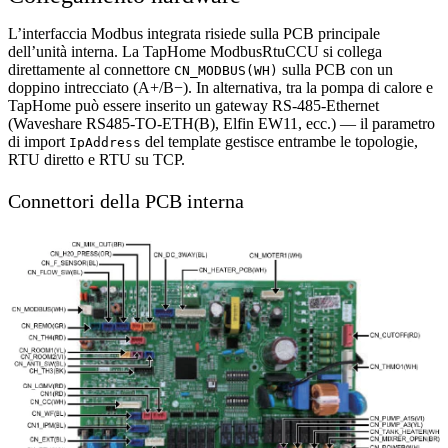
L’interfaccia Modbus integrata risiede sulla PCB principale
dell’unità interna. La TapHome ModbusRtuCCU si collega
direttamente al connettore
sulla PCB con un
CN_MODBUS(WH)
doppino intrecciato (A+/B−). In alternativa, tra la pompa di calore e
TapHome può essere inserito un gateway RS-485-Ethernet
(Waveshare RS485-TO-ETH(B), Elfin EW11, ecc.) — il parametro
di import
del template gestisce entrambe le topologie,
IpAddress
RTU diretto e RTU su TCP.
Connettori della PCB interna