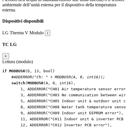
ambientale dell’unità esterna per il dispositivo della temperatura
esterna.
Dispositivi disponibili
LG Therma V
Modulo
i
TC LG
×
Lettura (modulo)
if
MODBUSR
(
D
,
13
,
bool
)
#ADDERROR("Ch: " + MODBUSR(A, 0, int16));
switch
(
MODBUSR
(
A
,
0
,
int16
),
1
,
ADDERROR
(
"CH01 Air temperature sensor error"
3
,
ADDERROR
(
"CH03 No communication between wire
5
,
ADDERROR
(
"CH05 Indoor unit & outdoor unit co
8
,
ADDERROR
(
"CH08 Water tank temperature sensor
9
,
ADDERROR
(
"CH09 Indoor unit EEPROM error"
),
11
,
ADDERROR
(
"CH11 Indoor unit & inverter PCB c
12
,
ADDERROR
(
"CH12 Inverter PCB error"
),