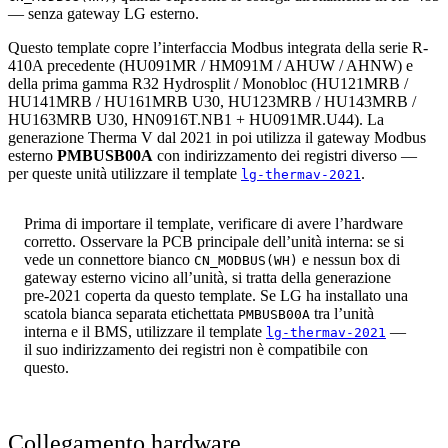
— senza gateway LG esterno.
Questo template copre l’interfaccia Modbus integrata della serie R-
410A precedente (HU091MR / HM091M / AHUW / AHNW) e
della prima gamma R32 Hydrosplit / Monobloc (HU121MRB /
HU141MRB / HU161MRB U30, HU123MRB / HU143MRB /
HU163MRB U30, HN0916T.NB1 + HU091MR.U44). La
generazione Therma V dal 2021 in poi utilizza il gateway Modbus
esterno
PMBUSB00A
con indirizzamento dei registri diverso —
per queste unità utilizzare il template
.
lg-thermav-2021
Prima di importare il template, verificare di avere l’hardware
corretto. Osservare la PCB principale dell’unità interna: se si
vede un connettore bianco
e nessun box di
CN_MODBUS(WH)
gateway esterno vicino all’unità, si tratta della generazione
pre-2021 coperta da questo template. Se LG ha installato una
scatola bianca separata etichettata
tra l’unità
PMBUSB00A
interna e il BMS, utilizzare il template
—
lg-thermav-2021
il suo indirizzamento dei registri non è compatibile con
questo.
Collegamento hardware