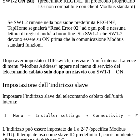
SW1-2
ON (su)
(predefinito: REGINE, un protocollo proprietario
LG non compatibile con client Modbus standard)
Se SW1-2 rimane nella posizione predefinita REGINE,
TapHome segnalerà “Read Error 02” ad ogni poll e nessuna
lettura di registri andrà a buon fine. Sia SW1-1 che SW1-2
devono essere su ON prima che la comunicazione Modbus
standard funzioni.
Dopo aver impostato i DIP switch, riavviare l’unità interna. La voce
di menu “Modbus Address” appare nel menu di servizio del
telecomando cablato
solo dopo un riavvio
con SW1-1 = ON.
Impostazione dell’indirizzo slave
Impostare l’indirizzo slave dal telecomando cablato dell’unità
interna:
L’indirizzo può essere impostato da 1 a 247 (specifica Modbus
RTU). Il template usa come slave ID predefinito
1
, corrispondente