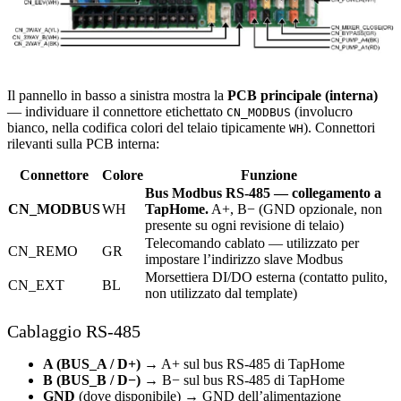
Il pannello in basso a sinistra mostra la
PCB principale (interna)
— individuare il connettore etichettato
(involucro
CN_MODBUS
bianco, nella codifica colori del telaio tipicamente
). Connettori
WH
rilevanti sulla PCB interna:
Connettore
Colore
Funzione
Bus Modbus RS-485 — collegamento a
CN_MODBUS
WH
TapHome.
A+, B− (GND opzionale, non
presente su ogni revisione di telaio)
Telecomando cablato — utilizzato per
CN_REMO
GR
impostare l’indirizzo slave Modbus
Morsettiera DI/DO esterna (contatto pulito,
CN_EXT
BL
non utilizzato dal template)
Cablaggio RS-485
A (BUS_A / D+)
→ A+ sul bus RS-485 di TapHome
B (BUS_B / D−)
→ B− sul bus RS-485 di TapHome
GND
(dove disponibile) → GND dell’alimentazione