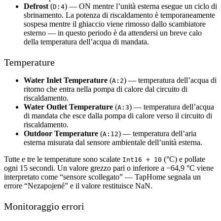
Defrost
(
) — ON mentre l’unità esterna esegue un ciclo di
D:4
sbrinamento. La potenza di riscaldamento è temporaneamente
sospesa mentre il ghiaccio viene rimosso dallo scambiatore
esterno — in questo periodo è da attendersi un breve calo
della temperatura dell’acqua di mandata.
Temperature
Water Inlet Temperature
(
) — temperatura dell’acqua di
A:2
ritorno che entra nella pompa di calore dal circuito di
riscaldamento.
Water Outlet Temperature
(
) — temperatura dell’acqua
A:3
di mandata che esce dalla pompa di calore verso il circuito di
riscaldamento.
Outdoor Temperature
(
) — temperatura dell’aria
A:12
esterna misurata dal sensore ambientale dell’unità esterna.
Tutte e tre le temperature sono scalate
(°C) e pollate
Int16 ÷ 10
ogni 15 secondi. Un valore grezzo pari o inferiore a −64,9 °C viene
interpretato come “sensore scollegato” — TapHome segnala un
errore “Nezapojené” e il valore restituisce NaN.
Monitoraggio errori