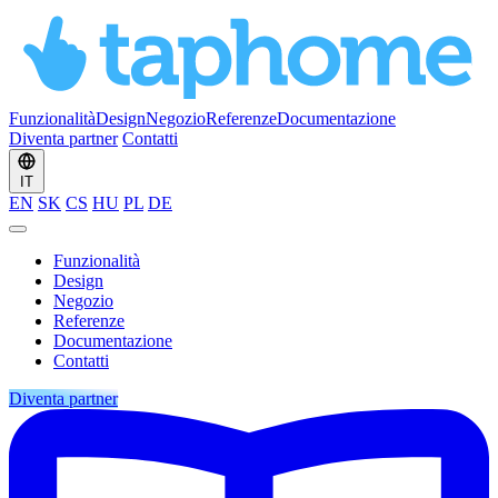
Funzionalità
Design
Negozio
Referenze
Documentazione
Diventa partner
Contatti
IT
EN
SK
CS
HU
PL
DE
Funzionalità
Design
Negozio
Referenze
Documentazione
Contatti
Diventa partner