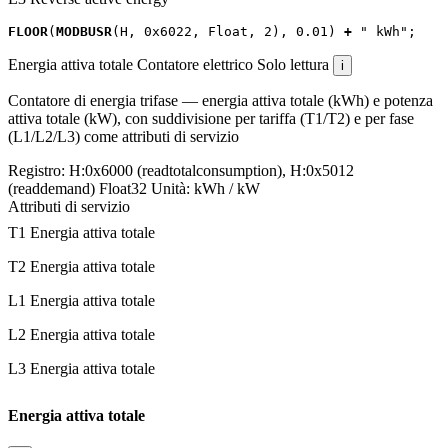
FLOOR
(
MODBUSR
(
H
,
0x6022
,
Float
,
2
),
0.01
)
+
" kWh"
;
Energia attiva totale
Contatore elettrico
Solo lettura
i
Contatore di energia trifase — energia attiva totale (kWh) e potenza
attiva totale (kW), con suddivisione per tariffa (T1/T2) e per fase
(L1/L2/L3) come attributi di servizio
Registro:
H:0x6000 (readtotalconsumption), H:0x5012
(readdemand)
Float32
Unità:
kWh / kW
Attributi di servizio
T1 Energia attiva totale
T2 Energia attiva totale
L1 Energia attiva totale
L2 Energia attiva totale
L3 Energia attiva totale
Energia attiva totale