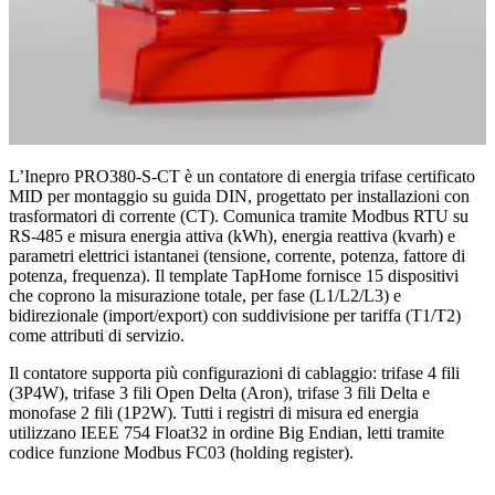
L’Inepro PRO380-S-CT è un contatore di energia trifase certificato
MID per montaggio su guida DIN, progettato per installazioni con
trasformatori di corrente (CT). Comunica tramite Modbus RTU su
RS-485 e misura energia attiva (kWh), energia reattiva (kvarh) e
parametri elettrici istantanei (tensione, corrente, potenza, fattore di
potenza, frequenza). Il template TapHome fornisce 15 dispositivi
che coprono la misurazione totale, per fase (L1/L2/L3) e
bidirezionale (import/export) con suddivisione per tariffa (T1/T2)
come attributi di servizio.
Il contatore supporta più configurazioni di cablaggio: trifase 4 fili
(3P4W), trifase 3 fili Open Delta (Aron), trifase 3 fili Delta e
monofase 2 fili (1P2W). Tutti i registri di misura ed energia
utilizzano IEEE 754 Float32 in ordine Big Endian, letti tramite
codice funzione Modbus FC03 (holding register).