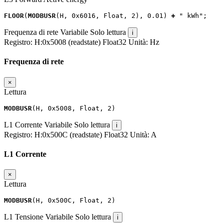
FLOOR
(
MODBUSR
(
H
,
0x6016
,
Float
,
2
),
0.01
)
+
" kWh"
;
Frequenza di rete
Variabile
Solo lettura
i
Registro:
H:0x5008 (readstate)
Float32
Unità:
Hz
Frequenza di rete
×
Lettura
MODBUSR
(
H
,
0x5008
,
Float
,
2
)
L1 Corrente
Variabile
Solo lettura
i
Registro:
H:0x500C (readstate)
Float32
Unità:
A
L1 Corrente
×
Lettura
MODBUSR
(
H
,
0x500C
,
Float
,
2
)
L1 Tensione
Variabile
Solo lettura
i