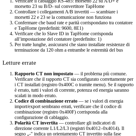
Verificare il cablaggio RS-485: morsetto 22 su A/D+ e
morsetto 23 su B/D- sul convertitore TapHome
Controllare i collegamenti A/B invertiti — scambiare i
morsetti 22 e 23 se la comunicazione non funziona
Confermare che baud rate e parità corrispondano tra contatore
e TapHome (predefiniti: 9600, 8E1)
Verificare che lo Slave ID in TapHome corrisponda
all’impostazione del contatore (predefinito: 1)
Per tratte lunghe, assicurarsi che siano installate resistenze di
terminazione da 120 ohm a entrambe le estremità del bus
Letture errate
Rapporto CT non impostato
— il problema più comune.
Verificare che il rapporto CT sia configurato correttamente per
i CT installati (registro 0x400C o tramite menu). Se il rapporto
è errato, tutti i valori di corrente, potenza ed energia saranno
scalati in modo errato.
Codice di combinazione errato
— se i valori di energia
import/export sembrano errati, verificare che il codice di
combinazione (registro 0x400F) corrisponda alla
configurazione di cablaggio.
Polarità CT invertita
— controllare gli indicatori di
direzione corrente L1/L2/L3 (registri 0x4012–0x4014). Il
segno „-" indica un orientamento CT invertito sulla fase