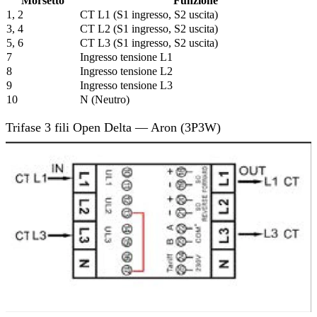
Morsetto
Funzione
1, 2
CT L1 (S1 ingresso, S2 uscita)
3, 4
CT L2 (S1 ingresso, S2 uscita)
5, 6
CT L3 (S1 ingresso, S2 uscita)
7
Ingresso tensione L1
8
Ingresso tensione L2
9
Ingresso tensione L3
10
N (Neutro)
Trifase 3 fili Open Delta — Aron (3P3W)