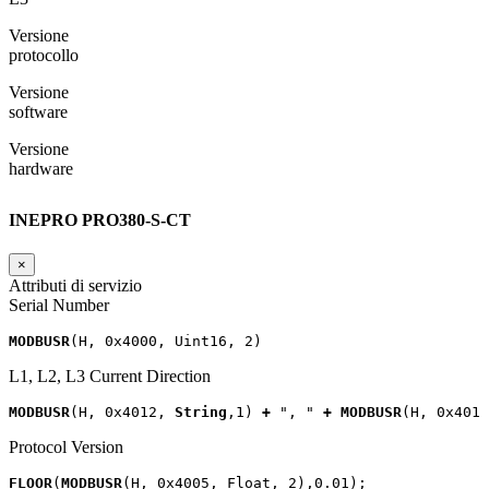
Versione
protocollo
Versione
software
Versione
hardware
INEPRO PRO380-S-CT
×
Attributi di servizio
Serial Number
MODBUSR
(
H
,
0x4000
,
Uint16
,
2
)
L1, L2, L3 Current Direction
MODBUSR
(
H
,
0x4012
,
String
,
1
)
+
", "
+
MODBUSR
(
H
,
0x4013
Protocol Version
FLOOR
(
MODBUSR
(
H
,
0x4005
,
Float
,
2
),
0.01
);