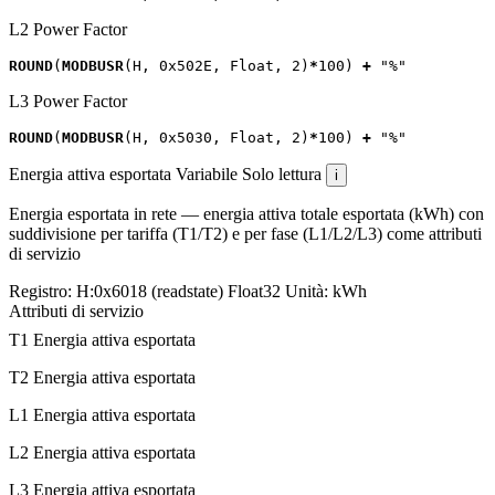
L2 Power Factor
ROUND
(
MODBUSR
(
H
,
0x502E
,
Float
,
2
)
*
100
)
+
"%"
L3 Power Factor
ROUND
(
MODBUSR
(
H
,
0x5030
,
Float
,
2
)
*
100
)
+
"%"
Energia attiva esportata
Variabile
Solo lettura
i
Energia esportata in rete — energia attiva totale esportata (kWh) con
suddivisione per tariffa (T1/T2) e per fase (L1/L2/L3) come attributi
di servizio
Registro:
H:0x6018 (readstate)
Float32
Unità:
kWh
Attributi di servizio
T1 Energia attiva esportata
T2 Energia attiva esportata
L1 Energia attiva esportata
L2 Energia attiva esportata
L3 Energia attiva esportata