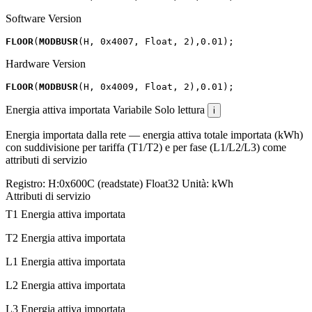
Software Version
FLOOR
(
MODBUSR
(
H
,
0x4007
,
Float
,
2
),
0.01
);
Hardware Version
FLOOR
(
MODBUSR
(
H
,
0x4009
,
Float
,
2
),
0.01
);
Energia attiva importata
Variabile
Solo lettura
i
Energia importata dalla rete — energia attiva totale importata (kWh)
con suddivisione per tariffa (T1/T2) e per fase (L1/L2/L3) come
attributi di servizio
Registro:
H:0x600C (readstate)
Float32
Unità:
kWh
Attributi di servizio
T1 Energia attiva importata
T2 Energia attiva importata
L1 Energia attiva importata
L2 Energia attiva importata
L3 Energia attiva importata