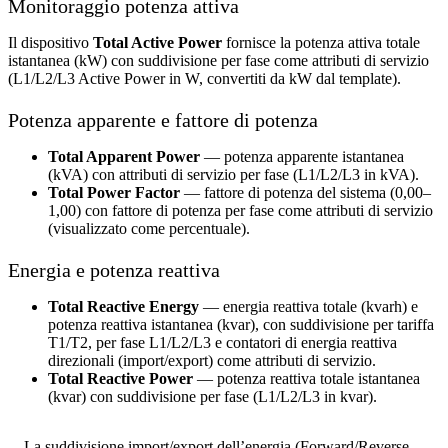
Monitoraggio potenza attiva
Il dispositivo
Total Active Power
fornisce la potenza attiva totale
istantanea (kW) con suddivisione per fase come attributi di servizio
(L1/L2/L3 Active Power in W, convertiti da kW dal template).
Potenza apparente e fattore di potenza
Total Apparent Power
— potenza apparente istantanea
(kVA) con attributi di servizio per fase (L1/L2/L3 in kVA).
Total Power Factor
— fattore di potenza del sistema (0,00–
1,00) con fattore di potenza per fase come attributi di servizio
(visualizzato come percentuale).
Energia e potenza reattiva
Total Reactive Energy
— energia reattiva totale (kvarh) e
potenza reattiva istantanea (kvar), con suddivisione per tariffa
T1/T2, per fase L1/L2/L3 e contatori di energia reattiva
direzionali (import/export) come attributi di servizio.
Total Reactive Power
— potenza reattiva totale istantanea
(kvar) con suddivisione per fase (L1/L2/L3 in kvar).
La suddivisione import/export dell’energia (Forward/Reverse