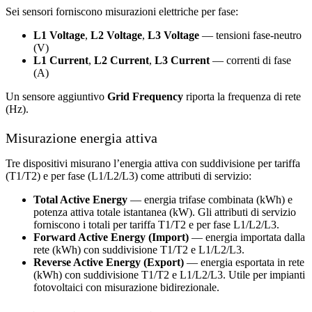
Sei sensori forniscono misurazioni elettriche per fase:
L1 Voltage
,
L2 Voltage
,
L3 Voltage
— tensioni fase-neutro
(V)
L1 Current
,
L2 Current
,
L3 Current
— correnti di fase
(A)
Un sensore aggiuntivo
Grid Frequency
riporta la frequenza di rete
(Hz).
Misurazione energia attiva
Tre dispositivi misurano l’energia attiva con suddivisione per tariffa
(T1/T2) e per fase (L1/L2/L3) come attributi di servizio:
Total Active Energy
— energia trifase combinata (kWh) e
potenza attiva totale istantanea (kW). Gli attributi di servizio
forniscono i totali per tariffa T1/T2 e per fase L1/L2/L3.
Forward Active Energy (Import)
— energia importata dalla
rete (kWh) con suddivisione T1/T2 e L1/L2/L3.
Reverse Active Energy (Export)
— energia esportata in rete
(kWh) con suddivisione T1/T2 e L1/L2/L3. Utile per impianti
fotovoltaici con misurazione bidirezionale.