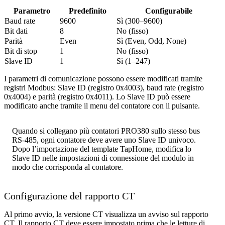
Parametro
Predefinito
Configurabile
Baud rate
9600
Sì (300–9600)
Bit dati
8
No (fisso)
Parità
Even
Sì (Even, Odd, None)
Bit di stop
1
No (fisso)
Slave ID
1
Sì (1–247)
I parametri di comunicazione possono essere modificati tramite
registri Modbus: Slave ID (registro 0x4003), baud rate (registro
0x4004) e parità (registro 0x4011). Lo Slave ID può essere
modificato anche tramite il menu del contatore con il pulsante.
Quando si collegano più contatori PRO380 sullo stesso bus
RS-485, ogni contatore deve avere uno Slave ID univoco.
Dopo l’importazione del template TapHome, modifica lo
Slave ID nelle impostazioni di connessione del modulo in
modo che corrisponda al contatore.
Configurazione del rapporto CT
Al primo avvio, la versione CT visualizza un avviso sul rapporto
CT. Il rapporto CT deve essere impostato prima che le letture di