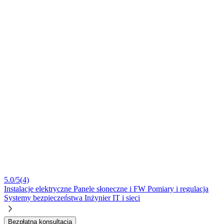
5.0/5
(4)
Instalacje elektryczne
Panele słoneczne i FW
Pomiary i regulacja
Systemy bezpieczeństwa
Inżynier IT i sieci
Bezpłatna konsultacja