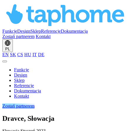
Funkcje
Design
Sklep
Referencje
Dokumentacja
Zostań partnerem
Kontakt
PL
EN
SK
CS
HU
IT
DE
Funkcje
Design
Sklep
Referencje
Dokumentacja
Kontakt
Zostań partnerem
Dravce, Słowacja
Słowacja
Styczeń 2023