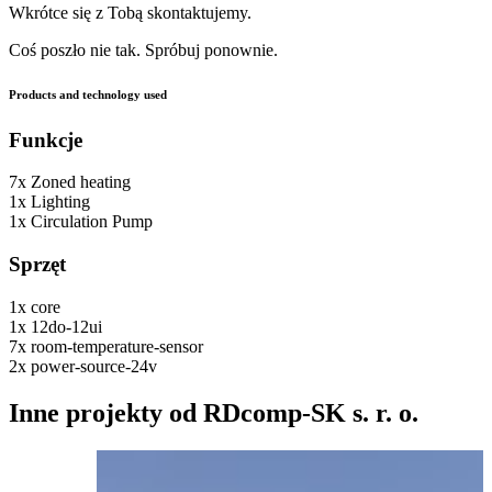
Wkrótce się z Tobą skontaktujemy.
Coś poszło nie tak. Spróbuj ponownie.
Products and technology used
Funkcje
7x
Zoned heating
1x
Lighting
1x
Circulation Pump
Sprzęt
1x
core
1x
12do-12ui
7x
room-temperature-sensor
2x
power-source-24v
Inne projekty od RDcomp-SK s. r. o.