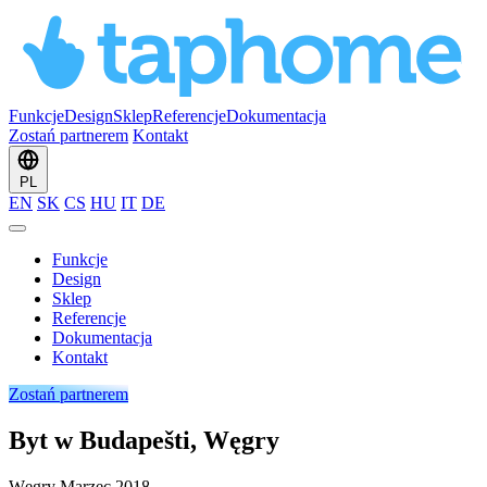
Funkcje
Design
Sklep
Referencje
Dokumentacja
Zostań partnerem
Kontakt
PL
EN
SK
CS
HU
IT
DE
Funkcje
Design
Sklep
Referencje
Dokumentacja
Kontakt
Zostań partnerem
Byt w Budapešti, Węgry
Węgry
Marzec 2018