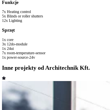
Funkcje
7x
Heating control
5x
Blinds or roller shutters
12x
Lighting
Sprzęt
1x
core
3x
12do-module
1x
24ui
7x
room-temperature-sensor
1x
power-source-24v
Inne projekty od Architechnik Kft.