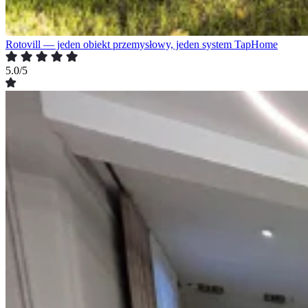
Rotovill — jeden obiekt przemysłowy, jeden system TapHome
5.0/5