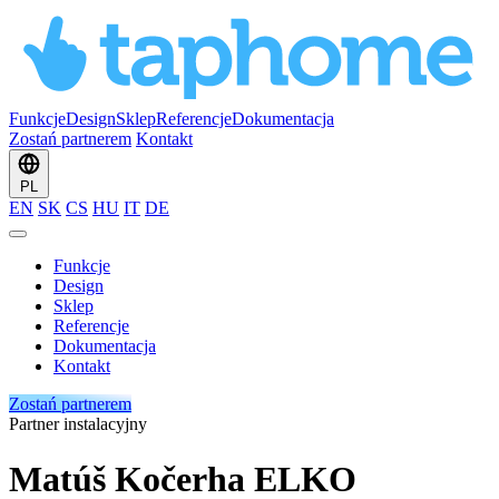
Funkcje
Design
Sklep
Referencje
Dokumentacja
Zostań partnerem
Kontakt
PL
EN
SK
CS
HU
IT
DE
Funkcje
Design
Sklep
Referencje
Dokumentacja
Kontakt
Zostań partnerem
Partner instalacyjny
Matúš Kočerha ELKO