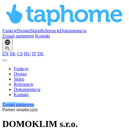
Funkcje
Design
Sklep
Referencje
Dokumentacja
Zostań partnerem
Kontakt
PL
EN
SK
CS
HU
IT
DE
Funkcje
Design
Sklep
Referencje
Dokumentacja
Kontakt
Zostań partnerem
Partner instalacyjny
DOMOKLIM s.r.o.