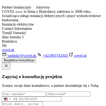
Partner instalacyjny
Aktywny
COVEL s.r.o. to firma z Bratysławy założona w 2008 roku,
świadcząca usługi instalacji elektrycznych i prace wykończeniowe
budowlane.
Instalacje elektryczne
Contact Information
Tomáš Varinský
Jána Smreka 5
Bratislava
SK
covel.sk
varinsky@covel.sk
+421903743343
covel.sk
Bezpłatna konsultacja
Zapytaj o konsultację projektu
Zostaw swoje dane kontaktowe, a partner skontaktuje się z Tobą.
+1