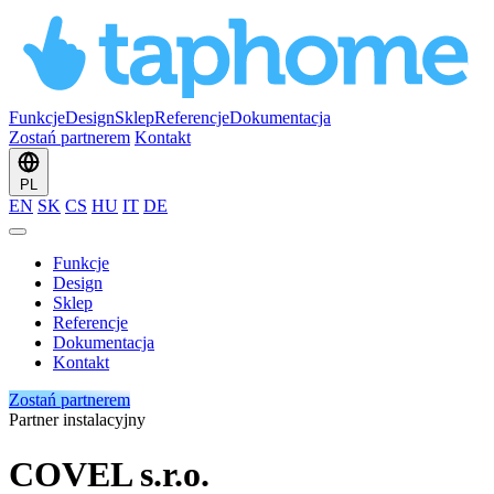
Funkcje
Design
Sklep
Referencje
Dokumentacja
Zostań partnerem
Kontakt
PL
EN
SK
CS
HU
IT
DE
Funkcje
Design
Sklep
Referencje
Dokumentacja
Kontakt
Zostań partnerem
Partner instalacyjny
COVEL s.r.o.