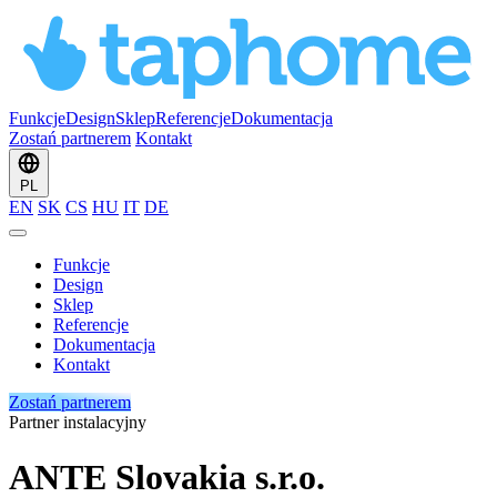
Funkcje
Design
Sklep
Referencje
Dokumentacja
Zostań partnerem
Kontakt
PL
EN
SK
CS
HU
IT
DE
Funkcje
Design
Sklep
Referencje
Dokumentacja
Kontakt
Zostań partnerem
Partner instalacyjny
ANTE Slovakia s.r.o.