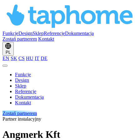
Funkcje
Design
Sklep
Referencje
Dokumentacja
Zostań partnerem
Kontakt
PL
EN
SK
CS
HU
IT
DE
Funkcje
Design
Sklep
Referencje
Dokumentacja
Kontakt
Zostań partnerem
Partner instalacyjny
Angmerk Kft