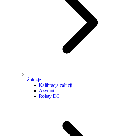
Żaluzje
Kalibracja żaluzji
Azymut
Rolety DC