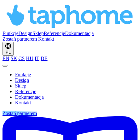
Funkcje
Design
Sklep
Referencje
Dokumentacja
Zostań partnerem
Kontakt
PL
EN
SK
CS
HU
IT
DE
Funkcje
Design
Sklep
Referencje
Dokumentacja
Kontakt
Zostań partnerem