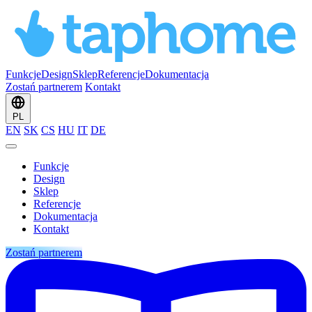
Funkcje
Design
Sklep
Referencje
Dokumentacja
Zostań partnerem
Kontakt
PL
EN
SK
CS
HU
IT
DE
Funkcje
Design
Sklep
Referencje
Dokumentacja
Kontakt
Zostań partnerem