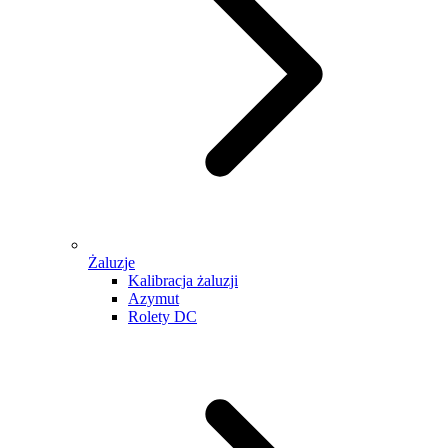
Żaluzje
Kalibracja żaluzji
Azymut
Rolety DC