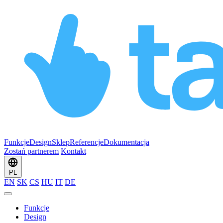
Funkcje
Design
Sklep
Referencje
Dokumentacja
Zostań partnerem
Kontakt
PL
EN
SK
CS
HU
IT
DE
Funkcje
Design