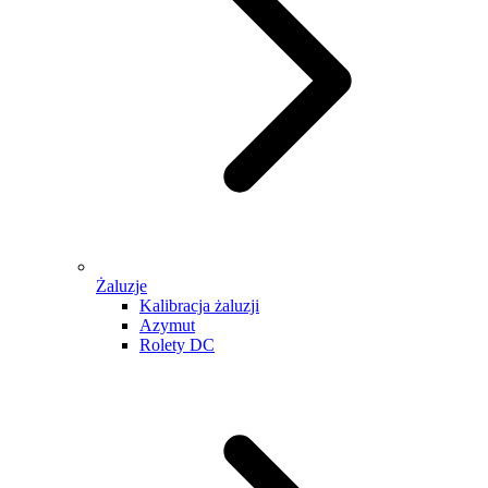
Żaluzje
Kalibracja żaluzji
Azymut
Rolety DC