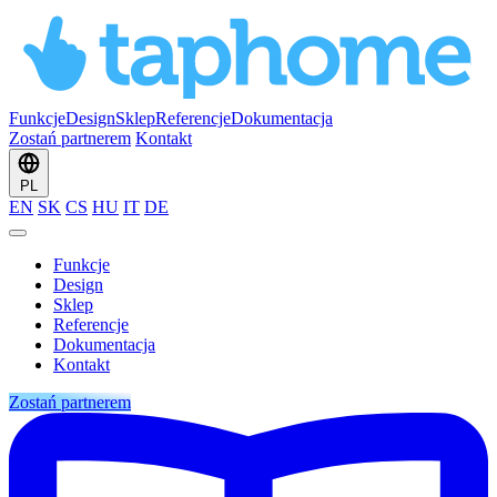
Funkcje
Design
Sklep
Referencje
Dokumentacja
Zostań partnerem
Kontakt
PL
EN
SK
CS
HU
IT
DE
Funkcje
Design
Sklep
Referencje
Dokumentacja
Kontakt
Zostań partnerem