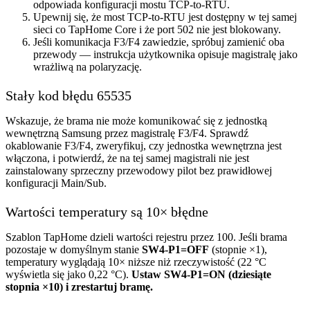
odpowiada konfiguracji mostu TCP-to-RTU.
Upewnij się, że most TCP-to-RTU jest dostępny w tej samej
sieci co TapHome Core i że port 502 nie jest blokowany.
Jeśli komunikacja F3/F4 zawiedzie, spróbuj zamienić oba
przewody — instrukcja użytkownika opisuje magistralę jako
wrażliwą na polaryzację.
Stały kod błędu 65535
Wskazuje, że brama nie może komunikować się z jednostką
wewnętrzną Samsung przez magistralę F3/F4. Sprawdź
okablowanie F3/F4, zweryfikuj, czy jednostka wewnętrzna jest
włączona, i potwierdź, że na tej samej magistrali nie jest
zainstalowany sprzeczny przewodowy pilot bez prawidłowej
konfiguracji Main/Sub.
Wartości temperatury są 10× błędne
Szablon TapHome dzieli wartości rejestru przez 100. Jeśli brama
pozostaje w domyślnym stanie
SW4-P1=OFF
(stopnie ×1),
temperatury wyglądają 10× niższe niż rzeczywistość (22 °C
wyświetla się jako 0,22 °C).
Ustaw SW4-P1=ON (dziesiąte
stopnia ×10) i zrestartuj bramę.