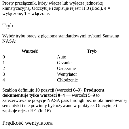
Prosty przełącznik, który włącza lub wyłącza jednostkę
klimatyzacyjną. Odczytuje i zapisuje rejestr H:0 (Bool).
=
0
wyłączone,
= włączone.
1
Tryb
Wybór trybu pracy z pięcioma standardowymi trybami Samsung
NASA:
Wartość
Tryb
0
Auto
1
Grzanie
2
Osuszanie
3
Wentylator
4
Chłodzenie
Szablon definiuje 10 pozycji (wartości 0–9).
Producent
dokumentuje tylko wartości 0–4
— wartości 5–9 to
zarezerwowane pozycje NASA pass-through bez udokumentowanej
semantyki i nie powinny być używane w praktyce. Odczytuje i
zapisuje rejestr H:1 (Int16).
Prędkość wentylatora