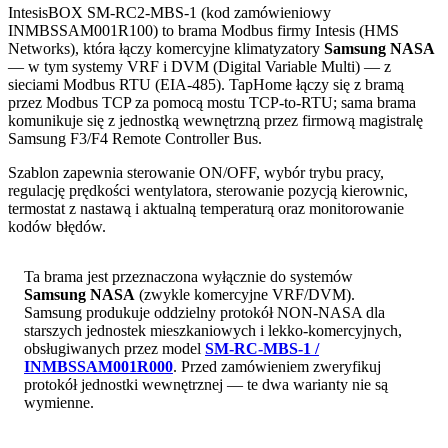
IntesisBOX SM-RC2-MBS-1 (kod zamówieniowy
INMBSSAM001R100) to brama Modbus firmy Intesis (HMS
Networks), która łączy komercyjne klimatyzatory
Samsung NASA
— w tym systemy VRF i DVM (Digital Variable Multi) — z
sieciami Modbus RTU (EIA-485). TapHome łączy się z bramą
przez Modbus TCP za pomocą mostu TCP-to-RTU; sama brama
komunikuje się z jednostką wewnętrzną przez firmową magistralę
Samsung F3/F4 Remote Controller Bus.
Szablon zapewnia sterowanie ON/OFF, wybór trybu pracy,
regulację prędkości wentylatora, sterowanie pozycją kierownic,
termostat z nastawą i aktualną temperaturą oraz monitorowanie
kodów błędów.
Ta brama jest przeznaczona wyłącznie do systemów
Samsung NASA
(zwykle komercyjne VRF/DVM).
Samsung produkuje oddzielny protokół NON-NASA dla
starszych jednostek mieszkaniowych i lekko-komercyjnych,
obsługiwanych przez model
SM-RC-MBS-1 /
INMBSSAM001R000
. Przed zamówieniem zweryfikuj
protokół jednostki wewnętrznej — te dwa warianty nie są
wymienne.