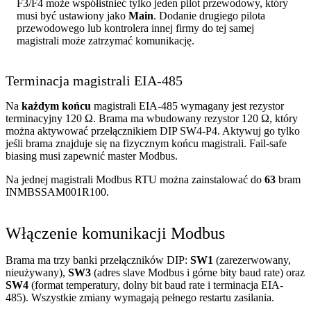
F3/F4 może współistnieć tylko jeden pilot przewodowy, który
musi być ustawiony jako
Main
. Dodanie drugiego pilota
przewodowego lub kontrolera innej firmy do tej samej
magistrali może zatrzymać komunikację.
Terminacja magistrali EIA-485
Na
każdym końcu
magistrali EIA-485 wymagany jest rezystor
terminacyjny 120 Ω. Brama ma wbudowany rezystor 120 Ω, który
można aktywować przełącznikiem DIP SW4-P4. Aktywuj go tylko
jeśli brama znajduje się na fizycznym końcu magistrali. Fail-safe
biasing musi zapewnić master Modbus.
Na jednej magistrali Modbus RTU można zainstalować do
63
bram
INMBSSAM001R100.
Włączenie komunikacji Modbus
Brama ma trzy banki przełączników DIP:
SW1
(zarezerwowany,
nieużywany),
SW3
(adres slave Modbus i górne bity baud rate) oraz
SW4
(format temperatury, dolny bit baud rate i terminacja EIA-
485). Wszystkie zmiany wymagają pełnego restartu zasilania.