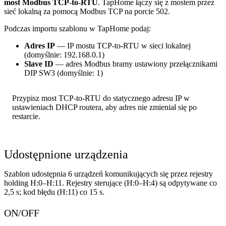
most Modbus TCP-to-RTU
. TapHome łączy się z mostem przez
sieć lokalną za pomocą Modbus TCP na porcie 502.
Podczas importu szablonu w TapHome podaj:
Adres IP
— IP mostu TCP-to-RTU w sieci lokalnej
(domyślnie: 192.168.0.1)
Slave ID
— adres Modbus bramy ustawiony przełącznikami
DIP SW3 (domyślnie: 1)
Przypisz most TCP-to-RTU do statycznego adresu IP w
ustawieniach DHCP routera, aby adres nie zmieniał się po
restarcie.
Udostępnione urządzenia
Szablon udostępnia 6 urządzeń komunikujących się przez rejestry
holding H:0–H:11. Rejestry sterujące (H:0–H:4) są odpytywane co
2,5 s; kod błędu (H:11) co 15 s.
ON/OFF