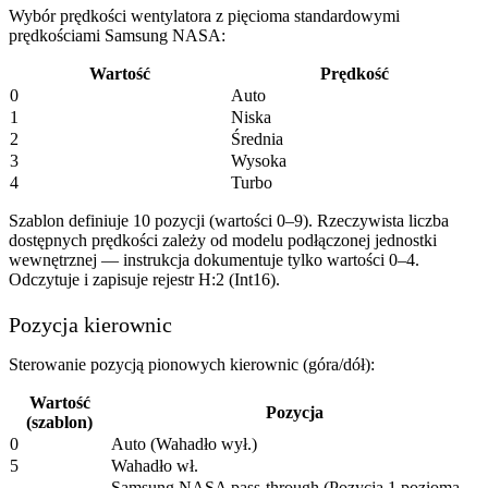
Wybór prędkości wentylatora z pięcioma standardowymi
prędkościami Samsung NASA:
Wartość
Prędkość
0
Auto
1
Niska
2
Średnia
3
Wysoka
4
Turbo
Szablon definiuje 10 pozycji (wartości 0–9). Rzeczywista liczba
dostępnych prędkości zależy od modelu podłączonej jednostki
wewnętrznej — instrukcja dokumentuje tylko wartości 0–4.
Odczytuje i zapisuje rejestr H:2 (Int16).
Pozycja kierownic
Sterowanie pozycją pionowych kierownic (góra/dół):
Wartość
Pozycja
(szablon)
0
Auto (Wahadło wył.)
5
Wahadło wł.
Samsung NASA pass-through (Pozycja 1 pozioma,