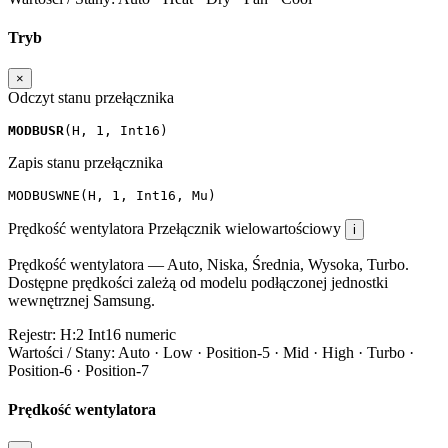
Tryb
×
Odczyt stanu przełącznika
MODBUSR
(
H
,
1
,
Int16
)
Zapis stanu przełącznika
MODBUSWNE
(
H
,
1
,
Int16
,
Mu
)
Prędkość wentylatora
Przełącznik wielowartościowy
i
Prędkość wentylatora — Auto, Niska, Średnia, Wysoka, Turbo.
Dostępne prędkości zależą od modelu podłączonej jednostki
wewnętrznej Samsung.
Rejestr:
H:2
Int16
numeric
Wartości / Stany:
Auto · Low · Position-5 · Mid · High · Turbo ·
Position-6 · Position-7
Prędkość wentylatora