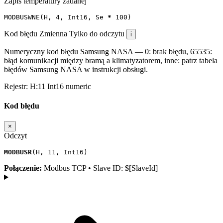
Zapis temperatury zadanej
MODBUSWNE
(
H
,
4
,
Int16
,
Se
*
100
)
Kod błędu
Zmienna
Tylko do odczytu
i
Numeryczny kod błędu Samsung NASA — 0: brak błędu, 65535:
błąd komunikacji między bramą a klimatyzatorem, inne: patrz tabela
błędów Samsung NASA w instrukcji obsługi.
Rejestr:
H:11
Int16
numeric
Kod błędu
×
Odczyt
MODBUSR
(
H
,
11
,
Int16
)
Połączenie:
Modbus TCP • Slave ID: $[SlaveId]