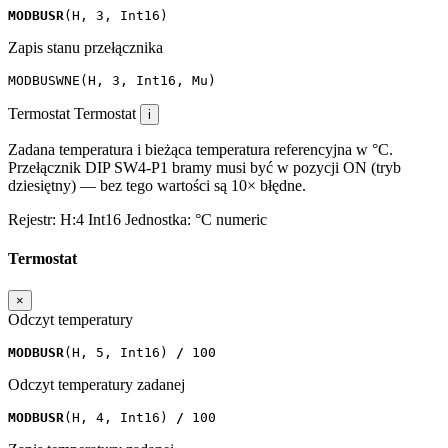
MODBUSR
(
H
,
3
,
Int16
)
Zapis stanu przełącznika
MODBUSWNE
(
H
,
3
,
Int16
,
Mu
)
Termostat
Termostat
i
Zadana temperatura i bieżąca temperatura referencyjna w °C.
Przełącznik DIP SW4-P1 bramy musi być w pozycji ON (tryb
dziesiętny) — bez tego wartości są 10× błędne.
Rejestr:
H:4
Int16
Jednostka:
°C
numeric
Termostat
×
Odczyt temperatury
MODBUSR
(
H
,
5
,
Int16
)
/
100
Odczyt temperatury zadanej
MODBUSR
(
H
,
4
,
Int16
)
/
100