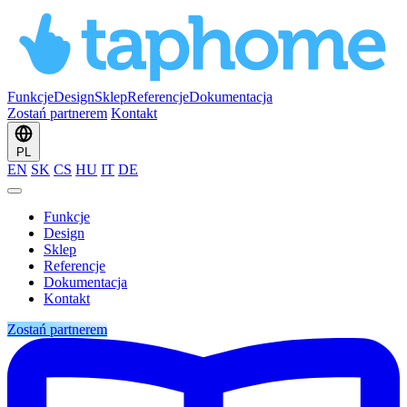
Funkcje
Design
Sklep
Referencje
Dokumentacja
Zostań partnerem
Kontakt
PL
EN
SK
CS
HU
IT
DE
Funkcje
Design
Sklep
Referencje
Dokumentacja
Kontakt
Zostań partnerem