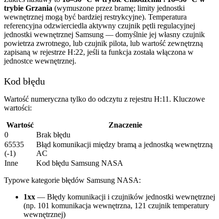
trybie Grzania
(wymuszone przez bramę; limity jednostki
wewnętrznej mogą być bardziej restrykcyjne). Temperatura
referencyjna odzwierciedla aktywny czujnik pętli regulacyjnej
jednostki wewnętrznej Samsung — domyślnie jej własny czujnik
powietrza zwrotnego, lub czujnik pilota, lub wartość zewnętrzną
zapisaną w rejestrze H:22, jeśli ta funkcja została włączona w
jednostce wewnętrznej.
Kod błędu
Wartość numeryczna tylko do odczytu z rejestru H:11. Kluczowe
wartości:
Wartość
Znaczenie
0
Brak błędu
65535
Błąd komunikacji między bramą a jednostką wewnętrzną
(-1)
AC
Inne
Kod błędu Samsung NASA
Typowe kategorie błędów Samsung NASA:
1xx
— Błędy komunikacji i czujników jednostki wewnętrznej
(np. 101 komunikacja wewnętrzna, 121 czujnik temperatury
wewnętrznej)