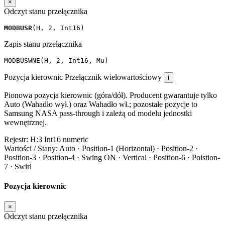
×
Odczyt stanu przełącznika
MODBUSR
(
H
,
2
,
Int16
)
Zapis stanu przełącznika
MODBUSWNE
(
H
,
2
,
Int16
,
Mu
)
Pozycja kierownic
Przełącznik wielowartościowy
i
Pionowa pozycja kierownic (góra/dół). Producent gwarantuje tylko
Auto (Wahadło wył.) oraz Wahadło wł.; pozostałe pozycje to
Samsung NASA pass-through i zależą od modelu jednostki
wewnętrznej.
Rejestr:
H:3
Int16
numeric
Wartości / Stany:
Auto · Position-1 (Horizontal) · Position-2 ·
Position-3 · Position-4 · Swing ON · Vertical · Position-6 · Poistion-
7 · Swirl
Pozycja kierownic
×
Odczyt stanu przełącznika