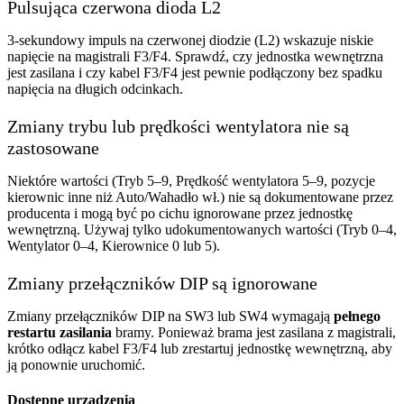
Pulsująca czerwona dioda L2
3-sekundowy impuls na czerwonej diodzie (L2) wskazuje niskie
napięcie na magistrali F3/F4. Sprawdź, czy jednostka wewnętrzna
jest zasilana i czy kabel F3/F4 jest pewnie podłączony bez spadku
napięcia na długich odcinkach.
Zmiany trybu lub prędkości wentylatora nie są
zastosowane
Niektóre wartości (Tryb 5–9, Prędkość wentylatora 5–9, pozycje
kierownic inne niż Auto/Wahadło wł.) nie są dokumentowane przez
producenta i mogą być po cichu ignorowane przez jednostkę
wewnętrzną. Używaj tylko udokumentowanych wartości (Tryb 0–4,
Wentylator 0–4, Kierownice 0 lub 5).
Zmiany przełączników DIP są ignorowane
Zmiany przełączników DIP na SW3 lub SW4 wymagają
pełnego
restartu zasilania
bramy. Ponieważ brama jest zasilana z magistrali,
krótko odłącz kabel F3/F4 lub zrestartuj jednostkę wewnętrzną, aby
ją ponownie uruchomić.
Dostępne urządzenia