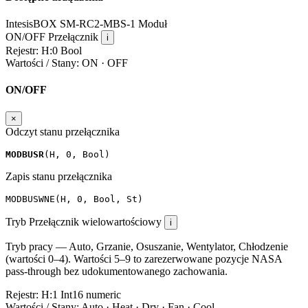
IntesisBOX SM-RC2-MBS-1
Moduł
ON/OFF
Przełącznik
i
Rejestr:
H:0
Bool
Wartości / Stany:
ON · OFF
ON/OFF
×
Odczyt stanu przełącznika
MODBUSR
(
H
,
0
,
Bool
)
Zapis stanu przełącznika
MODBUSWNE
(
H
,
0
,
Bool
,
St
)
Tryb
Przełącznik wielowartościowy
i
Tryb pracy — Auto, Grzanie, Osuszanie, Wentylator, Chłodzenie
(wartości 0–4). Wartości 5–9 to zarezerwowane pozycje NASA
pass-through bez udokumentowanego zachowania.
Rejestr:
H:1
Int16
numeric
Wartości / Stany:
Auto · Heat · Dry · Fan · Cool