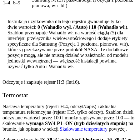
1–4, 6–9
pionowa, wir itd.)
Instrukcja użytkownika dla tego rejestru gwarantuje tylko
dwie wartości:
0 (Wahadło wył. / Auto)
i
10 (Wahadło wł.)
.
Szablon przemapuje Wahadło wł. na wartość ciągłą (5) dla
interfejsu przełącznika wielowartościowego i dodaje etykiety
specyficzne dla Samsung (Pozycja 1 pozioma, pionowa, wir),
które są przekazywane przez protokół NASA. Te dodatkowe
pozycje mogą, ale nie muszą działać w zależności od modelu
jednostki wewnętrznej — większość instalacji powinna
używać tylko Auto i Wahadło wł.
Odczytuje i zapisuje rejestr H:3 (Int16).
Termostat
Nastawa temperatury (rejestr H:4, odczyt/zapis) i aktualna
temperatura referencyjna (rejestr H:5, tylko odczyt). Szablon dzieli
odczytane wartości przez 100 i mnoży zapisywane przez 100 — to
skalowanie
wymaga SW4-P1=ON (tryb dziesiątych stopnia)
na
bramie, jak opisano w sekcji
Skalowanie temperatury
powyżej.
Zakres nastawy to
18–30 °C w trybie Chłodzenia
i
16–30 °C w