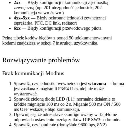
2xx
— Błędy konfiguracji i komunikacji z jednostką
zewnętrzną (np. 201 niezgodność jednostek, 202
komunikacja wewn./zewn.)
4xx–5xx
— Błędy ochronne jednostki zewnętrznej
(sprężarka, PFC, DC link, radiator)
6xx
— Błędy konfiguracji przewodowego pilota
Pełną tabelę kodów błędów z ponad 50 udokumentowanymi
kodami znajdziesz w sekcji 7 instrukcji użytkownika.
Rozwiązywanie problemów
Brak komunikacji Modbus
Sprawdź, czy jednostka wewnętrzna jest
włączona
— brama
jest zasilana z magistrali F3/F4 i bez niej nie może
wystartować.
Sprawdź zieloną diodę LED (L1): normalne działanie to
krótkie mignięcie 100 ms co 2 s. Miganie 500 ms ON / 500
ms OFF wskazuje błąd komunikacji.
Upewnij się, że adres slave skonfigurowany w TapHome
odpowiada ustawieniu przełączników DIP SW3 na bramie.
Sprawdź, czy baud rate (domyślnie 9600 bps, 8N2)