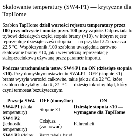
Skalowanie temperatury (SW4-P1) — krytyczne dla
TapHome
Szablon TapHome
dzieli wartości rejestru temperatury przez
100 przy odczycie
i
mnoży przez 100 przy zapisie
. Odpowiada to
trybowi dziesiątych części stopnia bramy (×10), w którym rejestr
reprezentuje dziesiąte części stopnia — na przykład 225 oznacza
22,5 °C. Współczynnik /100 szablonu uwzględnia zarówno
skalowanie bramy ×10, jak i wewnętrzną reprezentację
stałoprzecinkową używaną przez parametr importu.
Podczas uruchamiania ustaw SW4-P1 na ON (dziesiąte stopnia
×10).
Przy domyślnym ustawieniu SW4-P1=OFF (stopnie ×1)
brama wysyła wartości całkowite, takie jak
dla 22 °C, które
22
szablon odczytałby jako
— dziesięciokrotny błąd, który
0,22 °C
czyni termostat bezużytecznym.
Pozycja SW4
OFF (domyślne)
ON
SW4-P1
(skala
Dziesiąte stopnia ×10 —
Stopnie ×1
temperatury)
wymagane dla TapHome
SW4-P2
Celsjusz
(jednostki
Fahrenheit
(zachować)
temperatury)
SW4-P3
(dolny
Patrz tabela baud