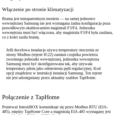
Włączenie po stronie klimatyzacji
Brama jest transparentnym mostem — na samej jednostce
wewnętrznej Samsung nie jest wymagana żadna konfiguracja poza
prawidłowym okablowaniem magistrali F3/F4. Jednostka
wewnętrzna musi być włączona, aby magistrala F3/F4 była zasilana,
co z kolei zasila bramę.
Jeśli docelowa instalacja używa temperatury otoczenia ze
strony Modbus (rejestr H:22) zamiast czujnika powietrza
zwrotnego jednostki wewnętrznej, jednostka wewnętrzna
Samsung musi być skonfigurowana tak, aby używała
temperatury pilota jako odniesienia pętli regulacyjnej. Kod
opcji znajdziesz w instrukcji instalacji Samsung. Ten rejestr
nie jest udostępniany przez aktualny szablon TapHome.
Połączenie z TapHome
Ponieważ IntesisBOX komunikuje się przez Modbus RTU (EIA-
485), między TapHome Core a magistralą EIA-485 wymagany jest