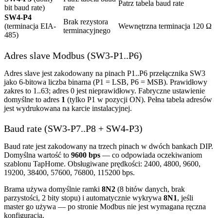
Patrz tabela baud rate
bit baud rate)
rate
SW4-P4
Brak rezystora
(terminacja EIA-
Wewnętrzna terminacja 120 Ω
terminacyjnego
485)
Adres slave Modbus (SW3-P1..P6)
Adres slave jest zakodowany na pinach P1..P6 przełącznika SW3
jako 6-bitowa liczba binarna (P1 = LSB, P6 = MSB). Prawidłowy
zakres to 1..63; adres 0 jest nieprawidłowy. Fabryczne ustawienie
domyślne to adres
1
(tylko P1 w pozycji ON). Pełna tabela adresów
jest wydrukowana na karcie instalacyjnej.
Baud rate (SW3-P7..P8 + SW4-P3)
Baud rate jest zakodowany na trzech pinach w dwóch bankach DIP.
Domyślna wartość to
9600 bps
— co odpowiada oczekiwaniom
szablonu TapHome. Obsługiwane prędkości: 2400, 4800, 9600,
19200, 38400, 57600, 76800, 115200 bps.
Brama używa domyślnie ramki
8N2
(8 bitów danych, brak
parzystości, 2 bity stopu) i automatycznie wykrywa
8N1
, jeśli
master go używa — po stronie Modbus nie jest wymagana ręczna
konfiguracja.