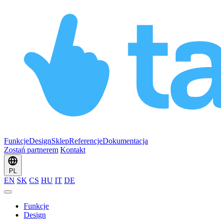
Funkcje
Design
Sklep
Referencje
Dokumentacja
Zostań partnerem
Kontakt
PL
EN
SK
CS
HU
IT
DE
Funkcje
Design