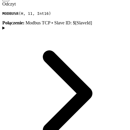
Odczyt
MODBUSR
(
H
,
11
,
Int16
)
Połączenie:
Modbus TCP • Slave ID: $[SlaveId]