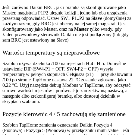
Jeśli zarówno Daikin BRC, jak i bramka są skonfigurowane jako
Master, magistrala P1P2 ulegnie kolizji i jedno lub oba urządzenia
przestaną odpowiadać. Ustaw SW1-P1..P2 na
Slave
(domyślnie) za
każdym razem, gdy BRC jest obecny na tej samej magistrali i jest
skonfigurowany jako Master, oraz na
Master
tylko wtedy, gdy
żaden przewodowy sterownik Daikin nie jest podłączony (lub gdy
sam BRC jest ustawiony na Slave).
Wartości temperatury są nieprawidłowe
Szablon używa dzielnika /100 na rejestrach H:4 i H:5. Domyślne
ustawienie DIP (SW4-P1 = OFF, SW4-P2 = OFF) wysyła
temperaturę w pełnych stopniach Celsjusza (x1) — przy skalowaniu
/100 po stronie TapHome nastawa 22 °C zostanie zgłoszona jako
0,22 °C. Użyj narzędzia debug Modbus w TapHome, aby odczytać
surowe wartości rejestrów i porównać je z oczekiwaną nastawą, a
następnie albo zrekonfiguruj bramkę, albo dostosuj dzielnik w
skryptach szablonu.
Pozycje kierownic 4 / 5 zachowują się zamienione
Szablon TapHome zamienia oznaczenia Daikin Pozycja 4
(Pionowa) i Pozycja 5 (Pionowa) w przełączniku multi-value. Jeśli