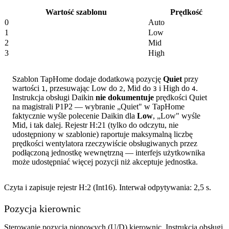
Wartość szablonu
Prędkość
0
Auto
1
Low
2
Mid
3
High
Szablon TapHome dodaje dodatkową pozycję
Quiet
przy
wartości
, przesuwając Low do
, Mid do
i High do
.
1
2
3
4
Instrukcja obsługi Daikin
nie dokumentuje
prędkości Quiet
na magistrali P1P2 — wybranie „Quiet" w TapHome
faktycznie wyśle polecenie Daikin dla
Low
, „Low" wyśle
Mid, i tak dalej. Rejestr H:21 (tylko do odczytu, nie
udostępniony w szablonie) raportuje maksymalną liczbę
prędkości wentylatora rzeczywiście obsługiwanych przez
podłączoną jednostkę wewnętrzną — interfejs użytkownika
może udostępniać więcej pozycji niż akceptuje jednostka.
Czyta i zapisuje rejestr H:2 (Int16). Interwał odpytywania: 2,5 s.
Pozycja kierownic
Sterowanie pozycją pionowych (U/D) kierownic. Instrukcja obsługi