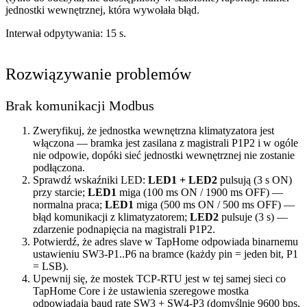
jednostki wewnętrznej, która wywołała błąd.
Interwał odpytywania: 15 s.
Rozwiązywanie problemów
Brak komunikacji Modbus
Zweryfikuj, że jednostka wewnętrzna klimatyzatora jest
włączona — bramka jest zasilana z magistrali P1P2 i w ogóle
nie odpowie, dopóki sieć jednostki wewnętrznej nie zostanie
podłączona.
Sprawdź wskaźniki LED:
LED1 + LED2
pulsują (3 s ON)
przy starcie;
LED1
miga (100 ms ON / 1900 ms OFF) —
normalna praca;
LED1
miga (500 ms ON / 500 ms OFF) —
błąd komunikacji z klimatyzatorem;
LED2
pulsuje (3 s) —
zdarzenie podnapięcia na magistrali P1P2.
Potwierdź, że adres slave w TapHome odpowiada binarnemu
ustawieniu SW3-P1..P6 na bramce (każdy pin = jeden bit, P1
= LSB).
Upewnij się, że mostek TCP-RTU jest w tej samej sieci co
TapHome Core i że ustawienia szeregowe mostka
odpowiadają baud rate SW3 + SW4-P3 (domyślnie 9600 bps,