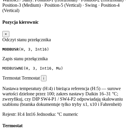
Position-3 (Medium) · Position-5 (Vertical) · Swing · Position-4
(Vertical)
Pozycja kierownic
×
Odczyt stanu przełącznika
MODBUSR
(
H
,
3
,
Int16
)
Zapis stanu przełącznika
MODBUSWNE
(
H
,
3
,
Int16
,
Mu
)
Termostat
Termostat
i
Nastawa temperatury (H:4) i bieżąca referencja (H:5) — surowe
wartości dzielone przez 100; zakres nastawy Daikin 16–31 °C;
zweryfikuj, czy DIP SW4-P1 / SW4-P2 odpowiadają skalowaniu
szablonu (bramka dokumentuje tylko tryby x1, x10 i Fahrenheit)
Rejestr:
H:4
Int16
Jednostka:
°C
numeric
Termostat