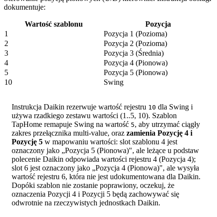
dokumentuje:
Wartość szablonu
Pozycja
1
Pozycja 1 (Pozioma)
2
Pozycja 2 (Pozioma)
3
Pozycja 3 (Średnia)
4
Pozycja 4 (Pionowa)
5
Pozycja 5 (Pionowa)
10
Swing
Instrukcja Daikin rezerwuje wartość rejestru
dla Swing i
10
używa rzadkiego zestawu wartości (1..5, 10). Szablon
TapHome remapuje Swing na wartość
, aby utrzymać ciągły
5
zakres przełącznika multi-value, oraz
zamienia Pozycję 4 i
Pozycję 5
w mapowaniu wartości: slot szablonu 4 jest
oznaczony jako „Pozycja 5 (Pionowa)", ale leżące u podstaw
polecenie Daikin odpowiada wartości rejestru 4 (Pozycja 4);
slot 6 jest oznaczony jako „Pozycja 4 (Pionowa)", ale wysyła
wartość rejestru 6, która nie jest udokumentowana dla Daikin.
Dopóki szablon nie zostanie poprawiony, oczekuj, że
oznaczenia Pozycji 4 i Pozycji 5 będą zachowywać się
odwrotnie na rzeczywistych jednostkach Daikin.