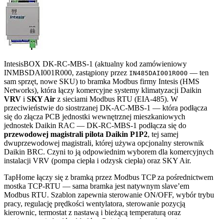
IntesisBOX DK-RC-MBS-1 (aktualny kod zamówieniowy
INMBSDAI001R000, zastąpiony przez
— ten
IN485DAI001R000
sam sprzęt, nowe SKU) to bramka Modbus firmy Intesis (HMS
Networks), która łączy komercyjne systemy klimatyzacji Daikin
VRV
i
SKY Air
z sieciami Modbus RTU (EIA-485). W
przeciwieństwie do siostrzanej DK-AC-MBS-1 — która podłącza
się do złącza PCB jednostki wewnętrznej mieszkaniowych
jednostek Daikin RAC — DK-RC-MBS-1 podłącza się do
przewodowej magistrali pilota Daikin P1P2
, tej samej
dwuprzewodowej magistrali, której używa opcjonalny sterownik
Daikin BRC. Czyni to ją odpowiednim wyborem dla komercyjnych
instalacji VRV (pompa ciepła i odzysk ciepła) oraz SKY Air.
TapHome łączy się z bramką przez Modbus TCP za pośrednictwem
mostka TCP-RTU — sama bramka jest natywnym slave’em
Modbus RTU. Szablon zapewnia sterowanie ON/OFF, wybór trybu
pracy, regulację prędkości wentylatora, sterowanie pozycją
kierownic, termostat z nastawą i bieżącą temperaturą oraz