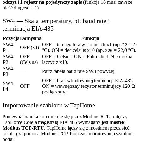
odczyt
i
1 rejestr na pojedynczy zapis
(funkcja 16 musi zawsze
nieść długość = 1).
SW4 — Skala temperatury, bit baud rate i
terminacja EIA-485
Pozycja
Domyślna
Funkcja
SW4-
OFF = temperatura w stopniach x1 (np.
= 22
22
OFF (x1)
P1
°C). ON = decicelsius x10 (np.
= 22,0 °C).
220
SW4-
OFF
OFF = Celsius. ON = Fahrenheit. Nie można
P2
(Celsius)
łączyć z x10.
SW4-
—
Patrz tabela baud rate SW3 powyżej.
P3
OFF = brak wbudowanej terminacji EIA-485.
SW4-
OFF
ON = wewnętrzny rezystor terminujący 120 Ω
P4
podłączony.
Importowanie szablonu w TapHome
Ponieważ bramka komunikuje się przez Modbus RTU, między
TapHome Core a magistralą EIA-485 wymagany jest
mostek
Modbus TCP-RTU
. TapHome łączy się z mostkiem przez sieć
lokalną za pomocą Modbus TCP. Podczas importowania szablonu
podaj: