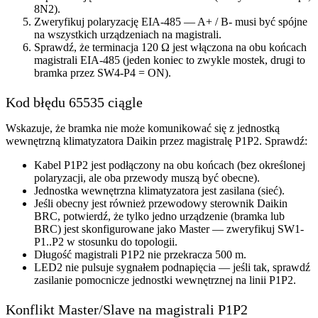
8N2).
Zweryfikuj polaryzację EIA-485 — A+ / B- musi być spójne
na wszystkich urządzeniach na magistrali.
Sprawdź, że terminacja 120 Ω jest włączona na obu końcach
magistrali EIA-485 (jeden koniec to zwykle mostek, drugi to
bramka przez SW4-P4 = ON).
Kod błędu 65535 ciągle
Wskazuje, że bramka nie może komunikować się z jednostką
wewnętrzną klimatyzatora Daikin przez magistralę P1P2. Sprawdź:
Kabel P1P2 jest podłączony na obu końcach (bez określonej
polaryzacji, ale oba przewody muszą być obecne).
Jednostka wewnętrzna klimatyzatora jest zasilana (sieć).
Jeśli obecny jest również przewodowy sterownik Daikin
BRC, potwierdź, że tylko jedno urządzenie (bramka lub
BRC) jest skonfigurowane jako Master — zweryfikuj SW1-
P1..P2 w stosunku do topologii.
Długość magistrali P1P2 nie przekracza 500 m.
LED2 nie pulsuje sygnałem podnapięcia — jeśli tak, sprawdź
zasilanie pomocnicze jednostki wewnętrznej na linii P1P2.
Konflikt Master/Slave na magistrali P1P2