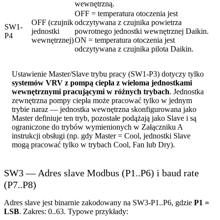
wewnętrzną.
OFF = temperatura otoczenia jest
OFF (czujnik
odczytywana z czujnika powietrza
SW1-
jednostki
powrotnego jednostki wewnętrznej Daikin.
P4
wewnętrznej)
ON = temperatura otoczenia jest
odczytywana z czujnika pilota Daikin.
Ustawienie Master/Slave trybu pracy (SW1-P3) dotyczy tylko
systemów VRV z pompą ciepła z wieloma jednostkami
wewnętrznymi pracującymi w różnych trybach
. Jednostka
zewnętrzna pompy ciepła może pracować tylko w jednym
trybie naraz — jednostka wewnętrzna skonfigurowana jako
Master definiuje ten tryb, pozostałe podążają jako Slave i są
ograniczone do trybów wymienionych w Załączniku A
instrukcji obsługi (np. gdy Master = Cool, jednostki Slave
mogą pracować tylko w trybach Cool, Fan lub Dry).
SW3 — Adres slave Modbus (P1..P6) i baud rate
(P7..P8)
Adres slave jest binarnie zakodowany na SW3-P1..P6, gdzie
P1 =
LSB
. Zakres: 0..63. Typowe przykłady: