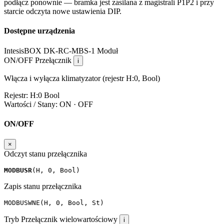
podłącz ponownie — bramka jest zasilana z magistrali P1P2 i przy
starcie odczyta nowe ustawienia DIP.
Dostępne urządzenia
IntesisBOX DK-RC-MBS-1
Moduł
ON/OFF
Przełącznik
i
Włącza i wyłącza klimatyzator (rejestr H:0, Bool)
Rejestr:
H:0
Bool
Wartości / Stany:
ON · OFF
ON/OFF
×
Odczyt stanu przełącznika
MODBUSR
(
H
,
0
,
Bool
)
Zapis stanu przełącznika
MODBUSWNE
(
H
,
0
,
Bool
,
St
)
Tryb
Przełącznik wielowartościowy
i