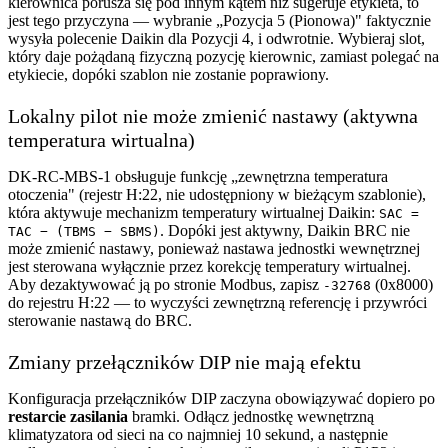
kierownica porusza się pod innym kątem niż sugeruje etykieta, to
jest tego przyczyna — wybranie „Pozycja 5 (Pionowa)" faktycznie
wysyła polecenie Daikin dla Pozycji 4, i odwrotnie. Wybieraj slot,
który daje pożądaną fizyczną pozycję kierownic, zamiast polegać na
etykiecie, dopóki szablon nie zostanie poprawiony.
Lokalny pilot nie może zmienić nastawy (aktywna
temperatura wirtualna)
DK-RC-MBS-1 obsługuje funkcję „zewnętrzna temperatura
otoczenia" (rejestr H:22, nie udostępniony w bieżącym szablonie),
która aktywuje mechanizm temperatury wirtualnej Daikin:
SAC =
. Dopóki jest aktywny, Daikin BRC nie
TAC − (TBMS − SBMS)
może zmienić nastawy, ponieważ nastawa jednostki wewnętrznej
jest sterowana wyłącznie przez korekcję temperatury wirtualnej.
Aby dezaktywować ją po stronie Modbus, zapisz
(0x8000)
-32768
do rejestru H:22 — to wyczyści zewnętrzną referencję i przywróci
sterowanie nastawą do BRC.
Zmiany przełączników DIP nie mają efektu
Konfiguracja przełączników DIP zaczyna obowiązywać dopiero po
restarcie zasilania
bramki. Odłącz jednostkę wewnętrzną
klimatyzatora od sieci na co najmniej 10 sekund, a następnie