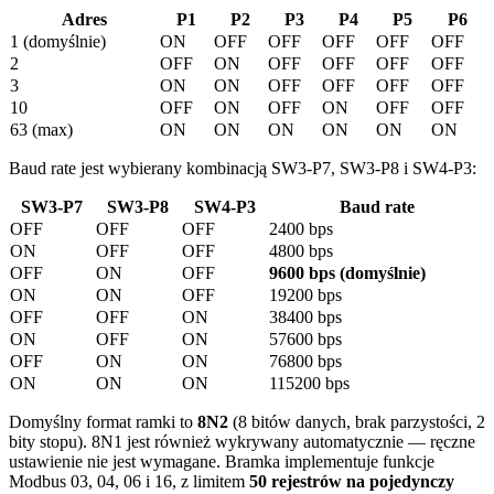
Adres
P1
P2
P3
P4
P5
P6
1 (domyślnie)
ON
OFF
OFF
OFF
OFF
OFF
2
OFF
ON
OFF
OFF
OFF
OFF
3
ON
ON
OFF
OFF
OFF
OFF
10
OFF
ON
OFF
ON
OFF
OFF
63 (max)
ON
ON
ON
ON
ON
ON
Baud rate jest wybierany kombinacją SW3-P7, SW3-P8 i SW4-P3:
SW3-P7
SW3-P8
SW4-P3
Baud rate
OFF
OFF
OFF
2400 bps
ON
OFF
OFF
4800 bps
OFF
ON
OFF
9600 bps (domyślnie)
ON
ON
OFF
19200 bps
OFF
OFF
ON
38400 bps
ON
OFF
ON
57600 bps
OFF
ON
ON
76800 bps
ON
ON
ON
115200 bps
Domyślny format ramki to
8N2
(8 bitów danych, brak parzystości, 2
bity stopu). 8N1 jest również wykrywany automatycznie — ręczne
ustawienie nie jest wymagane. Bramka implementuje funkcje
Modbus 03, 04, 06 i 16, z limitem
50 rejestrów na pojedynczy