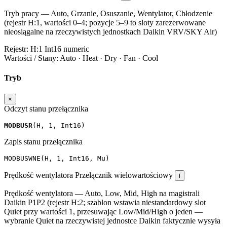
Tryb pracy — Auto, Grzanie, Osuszanie, Wentylator, Chłodzenie
(rejestr H:1, wartości 0–4; pozycje 5–9 to sloty zarezerwowane
nieosiągalne na rzeczywistych jednostkach Daikin VRV/SKY Air)
Rejestr:
H:1
Int16
numeric
Wartości / Stany:
Auto · Heat · Dry · Fan · Cool
Tryb
×
Odczyt stanu przełącznika
MODBUSR
(
H
,
1
,
Int16
)
Zapis stanu przełącznika
MODBUSWNE
(
H
,
1
,
Int16
,
Mu
)
Prędkość wentylatora
Przełącznik wielowartościowy
i
Prędkość wentylatora — Auto, Low, Mid, High na magistrali
Daikin P1P2 (rejestr H:2; szablon wstawia niestandardowy slot
Quiet przy wartości 1, przesuwając Low/Mid/High o jeden —
wybranie Quiet na rzeczywistej jednostce Daikin faktycznie wysyła