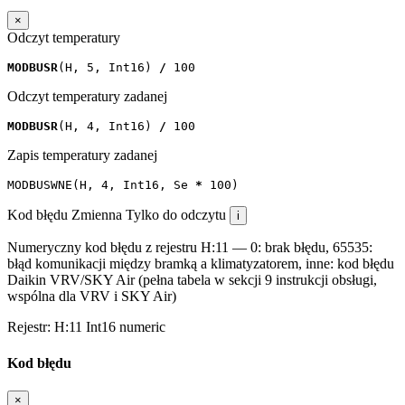
×
Odczyt temperatury
MODBUSR
(
H
,
5
,
Int16
)
/
100
Odczyt temperatury zadanej
MODBUSR
(
H
,
4
,
Int16
)
/
100
Zapis temperatury zadanej
MODBUSWNE
(
H
,
4
,
Int16
,
Se
*
100
)
Kod błędu
Zmienna
Tylko do odczytu
i
Numeryczny kod błędu z rejestru H:11 — 0: brak błędu, 65535:
błąd komunikacji między bramką a klimatyzatorem, inne: kod błędu
Daikin VRV/SKY Air (pełna tabela w sekcji 9 instrukcji obsługi,
wspólna dla VRV i SKY Air)
Rejestr:
H:11
Int16
numeric
Kod błędu
×