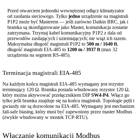
Przed otwarciem jednostki wewnętrznej odłącz klimatyzator
od zasilania sieciowego. Tylko
jedno
urządzenie na magistrali
P1P2 może być Masterem — jeśli zarówno Daikin BRC, jak i
bramka są skonfigurowane jako Master, komunikacja zostanie
zatrzymana. Trzymaj kabel komunikacyjny P1P2 z dala od
przewodów zasilających i uziemiających; nie wiąż ich razem.
Maksymalna długość magistrali P1P2 to
500 m / 1640 ft
,
długość magistrali EIA-485 to
1200 m / 3937 ft
(max 32
urządzenia na segment RS-485).
Terminacja magistrali EIA-485
Na każdym końcu magistrali EIA-485 wymagany jest rezystor
terminujący 120 Ω. Bramka posiada wbudowany rezystor 120 Ω,
który można aktywować przełącznikiem DIP
SW4-P4
. Włącz go
tylko jeśli bramka znajduje się na końcu magistrali. Topologie pętli i
gwiazdy nie są dozwolone na EIA-485. Wymagany jest mechanizm
fail-safe biasing, który musi być zapewniony przez master Modbus
(zwykle wbudowany w mostek TCP-RTU).
Włączanie komunikacji Modbus