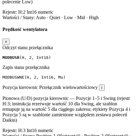
polecenie Low)
Rejestr:
H:2
Int16
numeric
Wartości / Stany:
Auto · Quiet · Low · Mid · High
Prędkość wentylatora
×
Odczyt stanu przełącznika
MODBUSR
(
H
,
2
,
Int16
)
Zapis stanu przełącznika
MODBUSWNE
(
H
,
2
,
Int16
,
Mu
)
Pozycja kierownic
Przełącznik wielowartościowy
i
Pionowa (U/D) pozycja kierownic — Pozycje 1–5 i Swing (rejestr
H:3; instrukcja rezerwuje wartość 10 dla Swing, ale szablon
remapuje ją na wartość 5 dla ciągłego zakresu; etykiety Pozycja 4 i
Pozycja 5 są w szablonie zamienione względem zestawu poleceń
Daikin)
Rejestr:
H:3
Int16
numeric
Wartości / Stany:
Position-1 (Horizontal) · Position-2 (Horizontal) ·