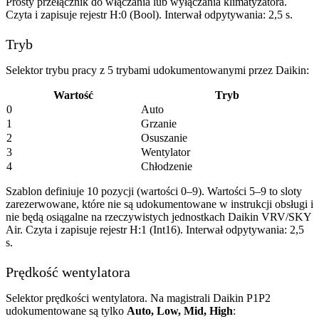
Prosty przełącznik do włączania lub wyłączania klimatyzatora.
Czyta i zapisuje rejestr H:0 (Bool). Interwał odpytywania: 2,5 s.
Tryb
Selektor trybu pracy z 5 trybami udokumentowanymi przez Daikin:
Wartość
Tryb
0
Auto
1
Grzanie
2
Osuszanie
3
Wentylator
4
Chłodzenie
Szablon definiuje 10 pozycji (wartości 0–9). Wartości 5–9 to sloty
zarezerwowane, które nie są udokumentowane w instrukcji obsługi i
nie będą osiągalne na rzeczywistych jednostkach Daikin VRV/SKY
Air. Czyta i zapisuje rejestr H:1 (Int16). Interwał odpytywania: 2,5
s.
Prędkość wentylatora
Selektor prędkości wentylatora. Na magistrali Daikin P1P2
udokumentowane są tylko
Auto, Low, Mid, High
: