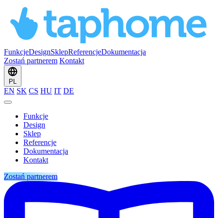
Funkcje
Design
Sklep
Referencje
Dokumentacja
Zostań partnerem
Kontakt
PL
EN
SK
CS
HU
IT
DE
Funkcje
Design
Sklep
Referencje
Dokumentacja
Kontakt
Zostań partnerem