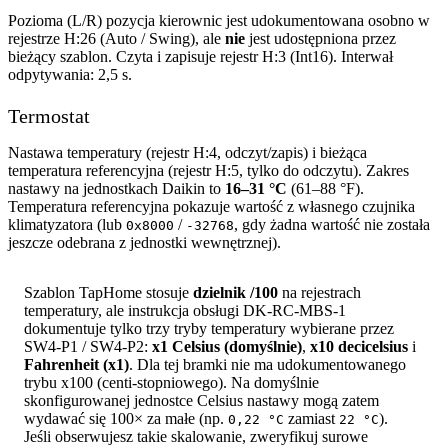
Pozioma (L/R) pozycja kierownic jest udokumentowana osobno w
rejestrze H:26 (Auto / Swing), ale
nie
jest udostępniona przez
bieżący szablon. Czyta i zapisuje rejestr H:3 (Int16). Interwał
odpytywania: 2,5 s.
Termostat
Nastawa temperatury (rejestr H:4, odczyt/zapis) i bieżąca
temperatura referencyjna (rejestr H:5, tylko do odczytu). Zakres
nastawy na jednostkach Daikin to
16–31 °C
(61–88 °F).
Temperatura referencyjna pokazuje wartość z własnego czujnika
klimatyzatora (lub
/
, gdy żadna wartość nie została
0x8000
-32768
jeszcze odebrana z jednostki wewnętrznej).
Szablon TapHome stosuje
dzielnik /100
na rejestrach
temperatury, ale instrukcja obsługi DK-RC-MBS-1
dokumentuje tylko trzy tryby temperatury wybierane przez
SW4-P1 / SW4-P2:
x1 Celsius (domyślnie)
,
x10 decicelsius
i
Fahrenheit (x1)
. Dla tej bramki nie ma udokumentowanego
trybu x100 (centi-stopniowego). Na domyślnie
skonfigurowanej jednostce Celsius nastawy mogą zatem
wydawać się 100× za małe (np.
zamiast
).
0,22 °C
22 °C
Jeśli obserwujesz takie skalowanie, zweryfikuj surowe