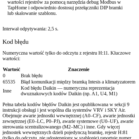
wartości rejestrów za pomocą narzędzia debug Modbus w
TapHome i odpowiednio dostosuj przełączniki DIP bramki
lub skalowanie szablonu.
Interwał odpytywania: 2,5 s.
Kod błędu
Numeryczna wartość tylko do odczytu z rejestru H:11. Kluczowe
wartości:
Wartość
Znaczenie
0
Brak błędu
65535
Błąd komunikacji między bramką Intesis a klimatyzatorem
Kod błędu Daikin — numeryczna reprezentacja
Inne
dwuznakowych kodów Daikin (np. A1, U4, M1)
Pełna tabela kodów błędów Daikin jest opublikowana w sekcji 9
instrukcji obsługi i jest wspólna dla systemów VRV i SKY Air.
Obejmuje awarie jednostki wewnętrznej (A0–CF), awarie jednostki
zewnętrznej (E0–LC, P0–PJ), awarie systemowe (U0–UF), awarie
sterowania scentralizowanego (M2–MC) i inne. Gdy więcej
jednostek wewnętrznych dzieli pojedynczą bramkę, rejestr H:81
(tylko do odczytu, nie udostępniony w szablonie) raportuje numer