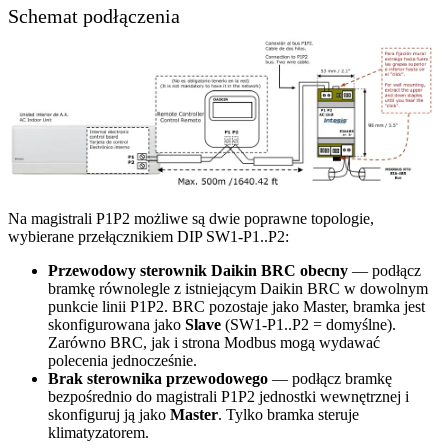
Schemat podłączenia
Na magistrali P1P2 możliwe są dwie poprawne topologie,
wybierane przełącznikiem DIP SW1-P1..P2:
Przewodowy sterownik Daikin BRC obecny
— podłącz
bramkę równolegle z istniejącym Daikin BRC w dowolnym
punkcie linii P1P2. BRC pozostaje jako Master, bramka jest
skonfigurowana jako
Slave
(SW1-P1..P2 = domyślne).
Zarówno BRC, jak i strona Modbus mogą wydawać
polecenia jednocześnie.
Brak sterownika przewodowego
— podłącz bramkę
bezpośrednio do magistrali P1P2 jednostki wewnętrznej i
skonfiguruj ją jako
Master
. Tylko bramka steruje
klimatyzatorem.