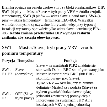
Bramka posiada na panelu czołowym trzy bloki przełączników DIP:
SW1
(4 piny — Master/Slave + tryb pracy VRV + źródło czujnika
temperatury),
SW3
(8 pinów — adres slave + baud rate),
SW4
(4
piny — skala temperatury + terminacja EIA-485). Wszystkie
wartości domyślne są używalne fabrycznie, więc przy typowej
instalacji wystarczy sprawdzić tylko adres slave i terminację EIA-
485.
Każda zmiana przełącznika DIP wymaga restartu
zasilania, aby zaczęła obowiązywać.
SW1 — Master/Slave, tryb pracy VRV i źródło
pomiaru temperatury
Pozycja
Domyślna
Funkcja
Slave = na magistrali P1P2 znajduje się
SW1-
Slave
sterownik Daikin BRC skonfigurowany jako
P1..P2
(domyślnie)
Master. Master = brak BRC (lub BRC
skonfigurowany jako Slave).
Tylko VRV — określa, czy ta bramka
definiuje (Master) czy podąża (Slave) za
trybem grzania/chłodzenia/wentylacji
SW1-
OFF (Slave
jednostki zewnętrznej pompy ciepła.
P3
trybu pracy)
Ignorowane na systemach SKY Air i
instalacjach VRV z jedną jednostką