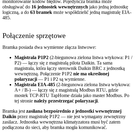
monitorowanie kodów błędów. Pojedyncza bramka może
obsługiwać do
16 jednostek wewnętrznych
jako jedną jednostkę
logiczną, a do
63 bramek
może współdzielić jedną magistralę EIA-
485.
Połączenie sprzętowe
Bramka posiada dwa wymienne złącza listwowe:
Magistrala P1P2
(2-biegunowa zielona listwa wtykowa: P1 /
P2) — łączy się z magistralą pilota Daikin. Ta sama
magistrala, która łączy sterownik Daikin BRC z jednostką
wewnętrzną. Połączenie P1P2
nie ma określonej
polaryzacji
— P1 i P2 są wymienne.
Magistrala EIA-485
(2-biegunowa zielona listwa wtykowa:
A+ / B-) — łączy się z magistralą Modbus RTU, gdzie
mostek TCP-RTU TapHome działa jako master Modbus. Po
tej stronie
należy przestrzegać polaryzacji
.
Bramka jest
zasilana bezpośrednio z jednostki wewnętrznej
Daikin
przez magistralę P1P2 — nie jest wymagany zewnętrzny
zasilacz. Jednostka wewnętrzna klimatyzatora musi być zatem
podłączona do sieci, aby bramka mogła komunikować.